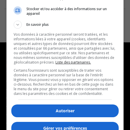
Stocker et/ou accéder à des informations sur un
appareil
En savoir plus
Vos données à caractère personnel seront traitées, et les
informations liées à votre appareil (cookies, identifiants
uniques et autres types de données) pourront être stockées
et consultées par 66 partenaires, ainsi que partagées avec lui,
ou utilisées spécifiquement par ce site. Nos partenaires et
nous-mêmes sommes susceptibles d'utiliser des données de
géolocalisation précises.
Liste des partenaires.
NOUVELLES
MUSIQUE
Certains fournisseurs sont susceptibles de traiter vos
données à caractère personnel sur la base de l'intérêt
légitime. Vous pouvez vous y opposer en gérant vos options
- Affaires municipales
- Décompte franco
ci-dessous. Recherchez un lien en bas de cette page ou dans
- Communauté / Social
- Joué récemment
le menu du site pour gérer ou retirer votre consentement
dans les paramètres des cookies et de confidentialité.
- Culture
BALADOS
- Économie
Autoriser
- Éducation
- Affaires
- Environnement
- Art de vivre
Gérer vos préférences