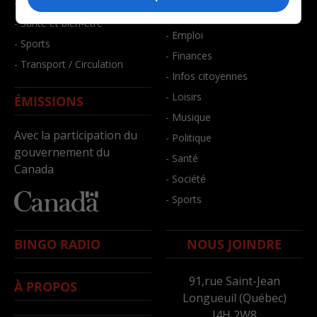
- Faits divers
- Bien-être
- Santé et bien-être
- Emploi
- Sports
- Finances
- Transport / Circulation
- Infos citoyennes
- Loisirs
ÉMISSIONS
- Musique
Avec la participation du
- Politique
gouvernement du
- Santé
Canada
- Société
- Sports
BINGO RADIO
NOUS JOINDRE
91,rue Saint-Jean
À PROPOS
Longueuil (Québec)
J4H 2W8