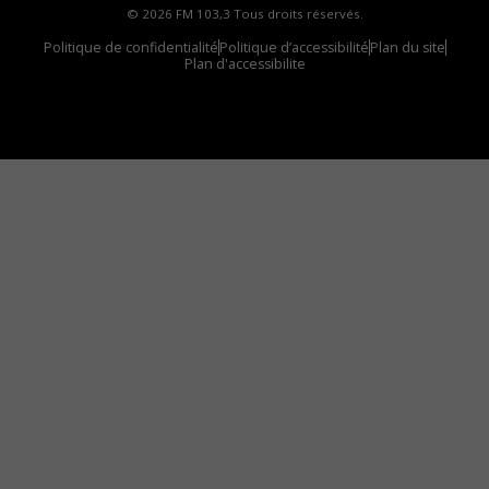
© 2026 FM 103,3 Tous droits réservés.
Politique de confidentialité
Politique d’accessibilité
Plan du site
Plan d'accessibilite
Comment installer notre vignette sur votre
appareil mobile