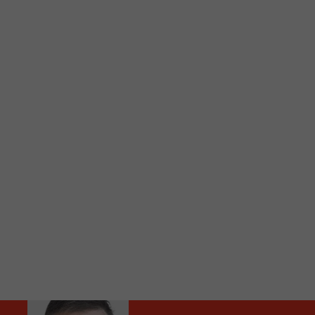
C
Vous avez envie d’écouter le FM 103,3 ou notre nouv
Ajoutez un signet FM 103,3 sur votre écran d’accueil
Voici la procédure ;)
À partir de votre téléphone, allez sur le site inte
Ensuite cliquez sur l’icône situé au bas de votre éc
(celui qui représente un carré incluant une flèche d
Cliquez maintenant sur l’option Ajouter sur l’écran
Faites Enregistrer en haut à droite.
Et voilà! Toutes les infos et l’écoute de votre radio loca
Audio