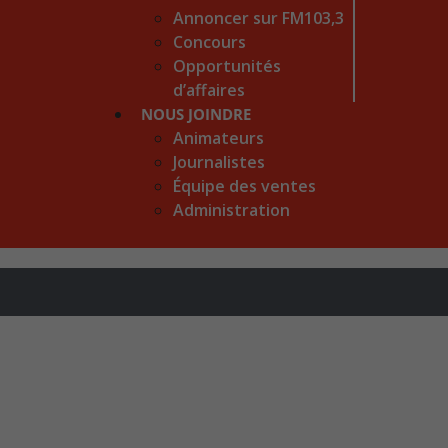
Annoncer sur FM103,3
Concours
Opportunités
d’affaires
NOUS JOINDRE
Animateurs
Journalistes
Équipe des ventes
Administration