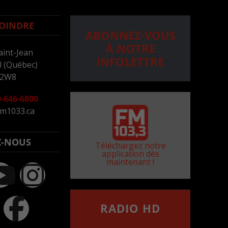
OINDRE
ABONNEZ-VOUS
À NOTRE
aint-Jean
INFOLETTRE
 (Québec)
 2W8
-646-6800
m1033.ca
Z-NOUS
Téléchargez notre
application dès
maintenant !
RADIO HD
••••••••••••••••••
Comment synthoniser la