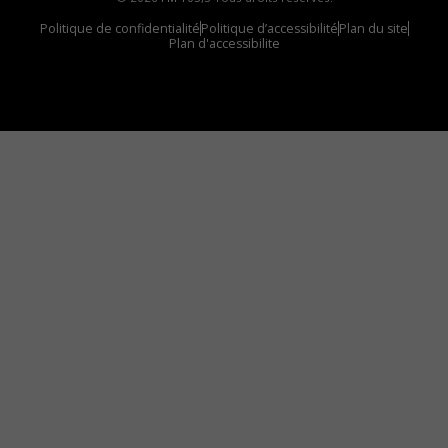
Politique de confidentialité
Politique d’accessibilité
Plan du site
Plan d'accessibilite
Comment installer notre vignette sur votre
appareil mobile