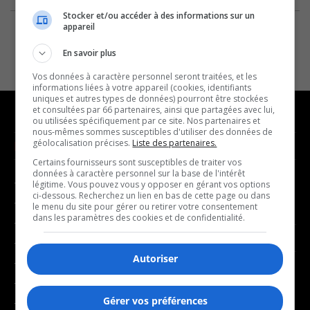
Stocker et/ou accéder à des informations sur un
appareil
En savoir plus
Vos données à caractère personnel seront traitées, et les
informations liées à votre appareil (cookies, identifiants
uniques et autres types de données) pourront être stockées
et consultées par 66 partenaires, ainsi que partagées avec lui,
ou utilisées spécifiquement par ce site. Nos partenaires et
nous-mêmes sommes susceptibles d'utiliser des données de
géolocalisation précises.
Liste des partenaires.
NOUVELLES
MUSIQUE
Certains fournisseurs sont susceptibles de traiter vos
données à caractère personnel sur la base de l'intérêt
- Affaires municipales
- Décompte franco
légitime. Vous pouvez vous y opposer en gérant vos options
ci-dessous. Recherchez un lien en bas de cette page ou dans
- Communauté / Social
- Joué récemment
le menu du site pour gérer ou retirer votre consentement
dans les paramètres des cookies et de confidentialité.
- Culture
BALADOS
- Économie
Autoriser
- Éducation
- Affaires
- Environnement
- Art de vivre
Gérer vos préférences
- Faits divers