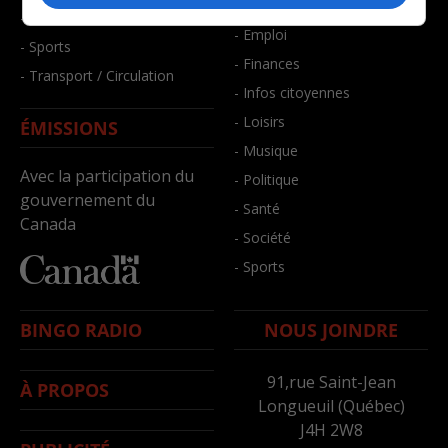
- Bien-être
- Santé et bien-être
- Emploi
- Sports
- Finances
- Transport / Circulation
- Infos citoyennes
- Loisirs
ÉMISSIONS
- Musique
Avec la participation du
- Politique
gouvernement du
- Santé
Canada
- Société
- Sports
BINGO RADIO
NOUS JOINDRE
91,rue Saint-Jean
À PROPOS
Longueuil (Québec)
J4H 2W8