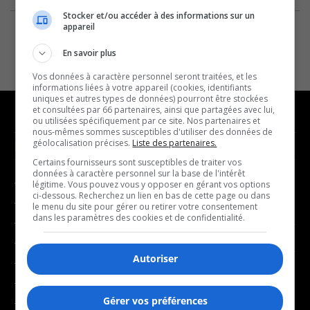
Stocker et/ou accéder à des informations sur un
appareil
En savoir plus
Vos données à caractère personnel seront traitées, et les
informations liées à votre appareil (cookies, identifiants
uniques et autres types de données) pourront être stockées
et consultées par 66 partenaires, ainsi que partagées avec lui,
ou utilisées spécifiquement par ce site. Nos partenaires et
nous-mêmes sommes susceptibles d'utiliser des données de
géolocalisation précises.
Liste des partenaires.
NOUVELLES
MUSIQUE
Certains fournisseurs sont susceptibles de traiter vos
données à caractère personnel sur la base de l'intérêt
- Affaires municipales
- Décompte franco
légitime. Vous pouvez vous y opposer en gérant vos options
ci-dessous. Recherchez un lien en bas de cette page ou dans
- Communauté / Social
- Joué récemment
le menu du site pour gérer ou retirer votre consentement
dans les paramètres des cookies et de confidentialité.
- Culture
BALADOS
- Économie
Autoriser
- Éducation
- Affaires
- Environnement
- Art de vivre
Gérer vos préférences
- Faits divers