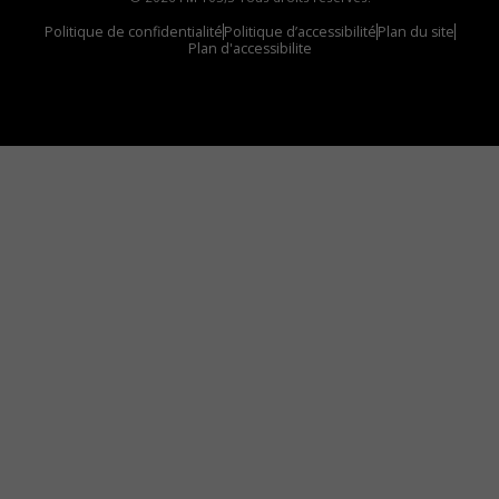
Politique de confidentialité
Politique d’accessibilité
Plan du site
Plan d'accessibilite
Comment installer notre vignette sur votre
appareil mobile