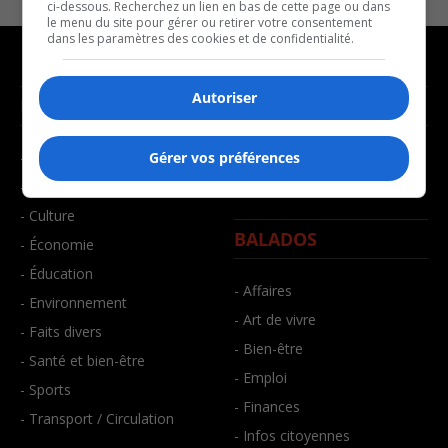
ci-dessous. Recherchez un lien en bas de cette page ou dans
le menu du site pour gérer ou retirer votre consentement
dans les paramètres des cookies et de confidentialité.
Autoriser
NOUVELLES
MUSIQUE
- Affaires municipales
- Décompte franco
Gérer vos préférences
- Communauté / Social
- Joué récemment
- Culture
BALADOS
- Économie
- Éducation
- Affaires
- Environnement
- Art de vivre
- Faits divers
- Bien-être
- Santé et bien-être
- Emploi
- Sports
- Finances
- Transport / Circulation
- Infos citoyennes