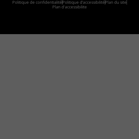
Politique de confidentialité
Politique d’accessibilité
Plan du site
Plan d'accessibilite
Comment installer notre vignette sur votre
appareil mobile
Vous avez envie d’écouter le FM 103,3 ou notre