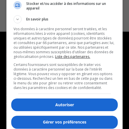
Stocker et/ou accéder à des informations sur un
appareil
En savoir plus
Vos données à caractère personnel seront traitées, et les
informations liées à votre appareil (cookies, identifiants
uniques et autres types de données) pourront être stockées
et consultées par 66 partenaires, ainsi que partagées avec lui,
ou utilisées spécifiquement par ce site. Nos partenaires et
nous-mêmes sommes susceptibles d'utiliser des données de
NOUVELLES
MUSIQUE
géolocalisation précises.
Liste des partenaires.
Certains fournisseurs sont susceptibles de traiter vos
données à caractère personnel sur la base de l'intérêt
- Affaires municipales
- Décompte franco
légitime. Vous pouvez vous y opposer en gérant vos options
- Communauté / Social
- Joué récemment
ci-dessous. Recherchez un lien en bas de cette page ou dans
le menu du site pour gérer ou retirer votre consentement
- Culture
dans les paramètres des cookies et de confidentialité.
BALADOS
- Économie
- Éducation
Autoriser
- Affaires
- Environnement
- Art de vivre
- Faits divers
Gérer vos préférences
- Bien-être
- Santé et bien-être