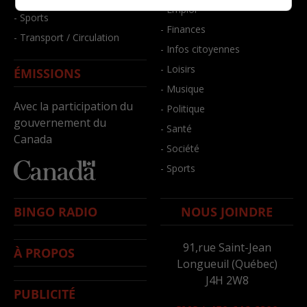
- Emploi
- Sports
- Finances
- Transport / Circulation
- Infos citoyennes
- Loisirs
ÉMISSIONS
- Musique
Avec la participation du
- Politique
gouvernement du
- Santé
Canada
- Société
- Sports
BINGO RADIO
NOUS JOINDRE
91,rue Saint-Jean
À PROPOS
Longueuil (Québec)
J4H 2W8
PUBLICITÉ