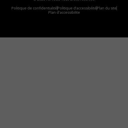
Politique de confidentialité
Politique d’accessibilité
Plan du site
Plan d'accessibilite
Comment installer notre vignette sur votre
appareil mobile