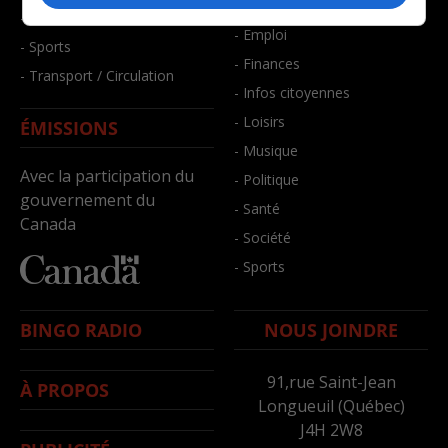
- Bien-être
- Santé et bien-être
- Emploi
- Sports
- Finances
- Transport / Circulation
- Infos citoyennes
- Loisirs
ÉMISSIONS
- Musique
Avec la participation du
- Politique
gouvernement du
- Santé
Canada
- Société
- Sports
BINGO RADIO
NOUS JOINDRE
91,rue Saint-Jean
À PROPOS
Longueuil (Québec)
J4H 2W8