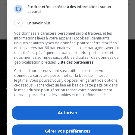
Stocker et/ou accéder à des informations sur un
appareil
En savoir plus
Vos données à caractère personnel seront traitées, et les
informations liées à votre appareil (cookies, identifiants
uniques et autres types de données) pourront être stockées
et consultées par 66 partenaires, ainsi que partagées avec lui,
ou utilisées spécifiquement par ce site. Nos partenaires et
nous-mêmes sommes susceptibles d'utiliser des données de
géolocalisation précises.
Liste des partenaires.
NOUVELLES
MUSIQUE
Certains fournisseurs sont susceptibles de traiter vos
données à caractère personnel sur la base de l'intérêt
- Affaires municipales
- Décompte franco
légitime. Vous pouvez vous y opposer en gérant vos options
ci-dessous. Recherchez un lien en bas de cette page ou dans
- Communauté / Social
- Joué récemment
le menu du site pour gérer ou retirer votre consentement
dans les paramètres des cookies et de confidentialité.
- Culture
BALADOS
- Économie
Autoriser
- Éducation
- Affaires
- Environnement
- Art de vivre
Gérer vos préférences
- Faits divers