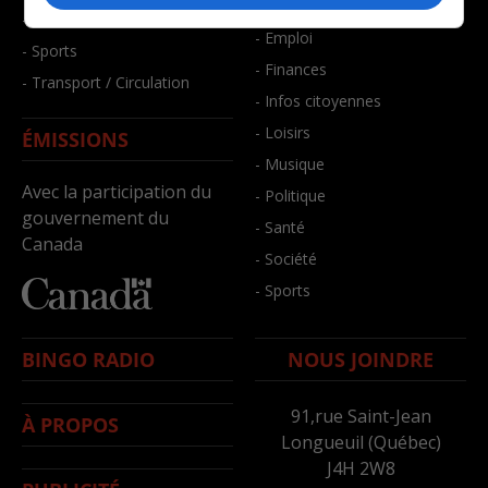
- Bien-être
- Santé et bien-être
- Emploi
- Sports
- Finances
- Transport / Circulation
- Infos citoyennes
- Loisirs
ÉMISSIONS
- Musique
Avec la participation du
- Politique
gouvernement du
- Santé
Canada
- Société
- Sports
BINGO RADIO
NOUS JOINDRE
91,rue Saint-Jean
À PROPOS
Longueuil (Québec)
J4H 2W8