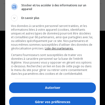
Stocker et/ou accéder à des informations sur un
appareil
En savoir plus
Vos données à caractère personnel seront traitées, et les
informations liées à votre appareil (cookies, identifiants
uniques et autres types de données) pourront être stockées
et consultées par 66 partenaires, ainsi que partagées avec lui,
ou utilisées spécifiquement par ce site. Nos partenaires et
nous-mêmes sommes susceptibles d'utiliser des données de
géolocalisation précises.
Liste des partenaires.
NOUVELLES
MUSIQUE
Certains fournisseurs sont susceptibles de traiter vos
données à caractère personnel sur la base de l'intérêt
- Affaires municipales
- Décompte franco
légitime. Vous pouvez vous y opposer en gérant vos options
ci-dessous. Recherchez un lien en bas de cette page ou dans
- Communauté / Social
- Joué récemment
le menu du site pour gérer ou retirer votre consentement
dans les paramètres des cookies et de confidentialité.
- Culture
BALADOS
- Économie
Autoriser
- Éducation
- Affaires
- Environnement
- Art de vivre
Gérer vos préférences
- Faits divers