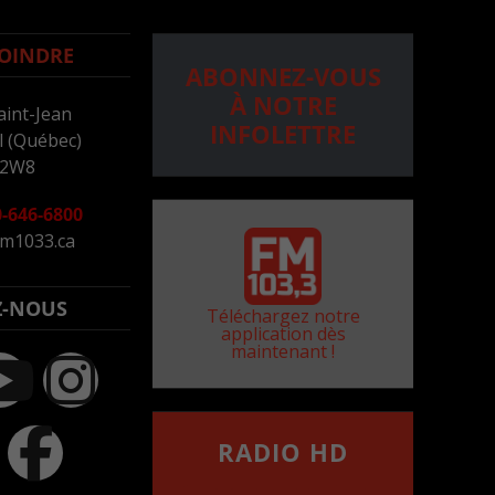
OINDRE
ABONNEZ-VOUS
À NOTRE
aint-Jean
INFOLETTRE
 (Québec)
 2W8
-646-6800
m1033.ca
Z-NOUS
Téléchargez notre
application dès
maintenant !
RADIO HD
••••••••••••••••••
Comment synthoniser la