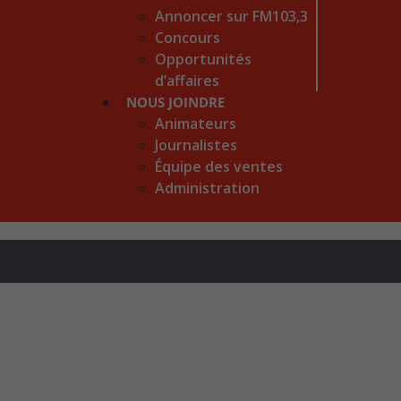
Annoncer sur FM103,3
Concours
Opportunités
d’affaires
NOUS JOINDRE
Animateurs
Journalistes
Équipe des ventes
Administration