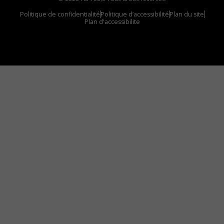
Politique de confidentialité
Politique d’accessibilité
Plan du site
Plan d'accessibilite
Comment installer notre vignette sur votre
appareil mobile