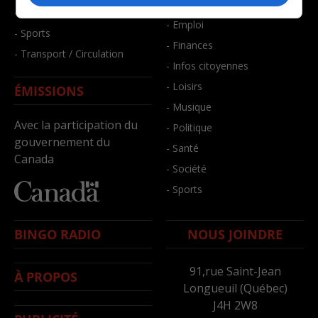
- Bien-être
- Santé et bien-être
- Emploi
- Sports
- Finances
- Transport / Circulation
- Infos citoyennes
- Loisirs
ÉMISSIONS
- Musique
Avec la participation du
- Politique
gouvernement du
- Santé
Canada
- Société
- Sports
BINGO RADIO
NOUS JOINDRE
91,rue Saint-Jean
À PROPOS
Longueuil (Québec)
J4H 2W8