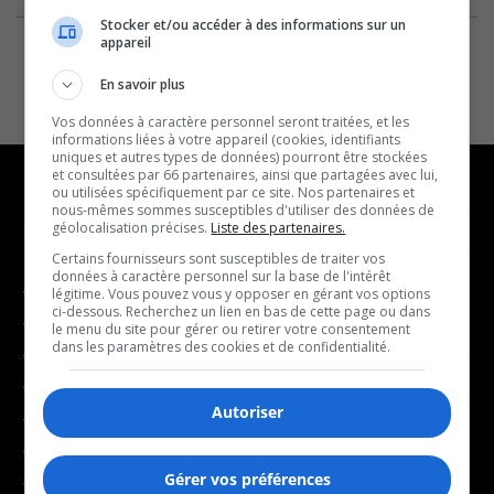
Stocker et/ou accéder à des informations sur un
appareil
En savoir plus
Vos données à caractère personnel seront traitées, et les
informations liées à votre appareil (cookies, identifiants
uniques et autres types de données) pourront être stockées
et consultées par 66 partenaires, ainsi que partagées avec lui,
ou utilisées spécifiquement par ce site. Nos partenaires et
nous-mêmes sommes susceptibles d'utiliser des données de
géolocalisation précises.
Liste des partenaires.
NOUVELLES
MUSIQUE
Certains fournisseurs sont susceptibles de traiter vos
données à caractère personnel sur la base de l'intérêt
- Affaires municipales
- Décompte franco
légitime. Vous pouvez vous y opposer en gérant vos options
ci-dessous. Recherchez un lien en bas de cette page ou dans
- Communauté / Social
- Joué récemment
le menu du site pour gérer ou retirer votre consentement
dans les paramètres des cookies et de confidentialité.
- Culture
BALADOS
- Économie
Autoriser
- Éducation
- Affaires
- Environnement
- Art de vivre
Gérer vos préférences
- Faits divers