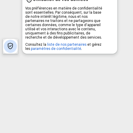
Vous avez envie d’écouter le FM 103,3 ou notre
nouvelle fréquence Coyote New Country
facilement à partir de votre téléphone?
Ajoutez un signet FM 103,3 sur votre écran
d’accueil rapidement.
Voici la procédure ;)
À partir de votre téléphone, allez sur le site
internet de la Radio allumée au
www.fm1033.ca
Ensuite cliquez sur l’icône situé au bas de
votre écran
(celui qui représente un carré incluant une
flèche dirigé vers le haut)
Cliquez maintenant sur l’option Ajouter sur
l’écran d’accueil et vous verrez apparaître le
logo du FM 103,3