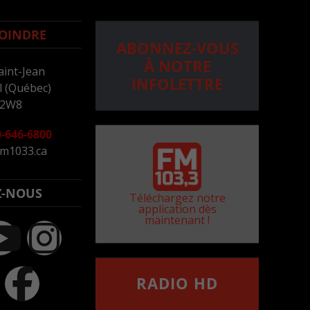
OINDRE
ABONNEZ-VOUS
À NOTRE
aint-Jean
INFOLETTRE
 (Québec)
 2W8
-646-6800
m1033.ca
Z-NOUS
Téléchargez notre
application dès
maintenant !
RADIO HD
••••••••••••••••••
Comment synthoniser la