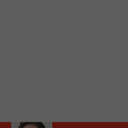
C
Vous avez envie d’écouter le FM 103,3 ou notre nouv
Ajoutez un signet FM 103,3 sur votre écran d’accueil
Voici la procédure ;)
À partir de votre téléphone, allez sur le site inte
Ensuite cliquez sur l’icône situé au bas de votre éc
(celui qui représente un carré incluant une flèche d
Cliquez maintenant sur l’option Ajouter sur l’écran
Faites Enregistrer en haut à droite.
Et voilà! Toutes les infos et l’écoute de votre radio loca
Audio