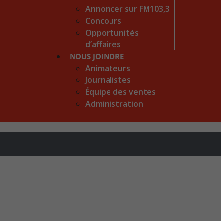
Annoncer sur FM103,3
Concours
Opportunités
d’affaires
NOUS JOINDRE
Animateurs
Journalistes
Équipe des ventes
Administration