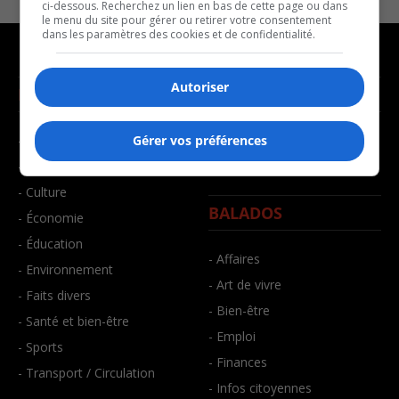
ci-dessous. Recherchez un lien en bas de cette page ou dans
le menu du site pour gérer ou retirer votre consentement
dans les paramètres des cookies et de confidentialité.
Autoriser
NOUVELLES
MUSIQUE
- Affaires municipales
- Décompte franco
Gérer vos préférences
- Communauté / Social
- Joué récemment
- Culture
BALADOS
- Économie
- Éducation
- Affaires
- Environnement
- Art de vivre
- Faits divers
- Bien-être
- Santé et bien-être
- Emploi
- Sports
- Finances
- Transport / Circulation
- Infos citoyennes