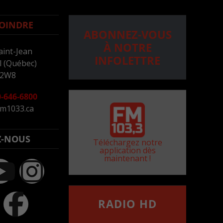
OINDRE
ABONNEZ-VOUS
À NOTRE
aint-Jean
INFOLETTRE
 (Québec)
 2W8
-646-6800
m1033.ca
Z-NOUS
Téléchargez notre
application dès
maintenant !
RADIO HD
••••••••••••••••••
Comment synthoniser la