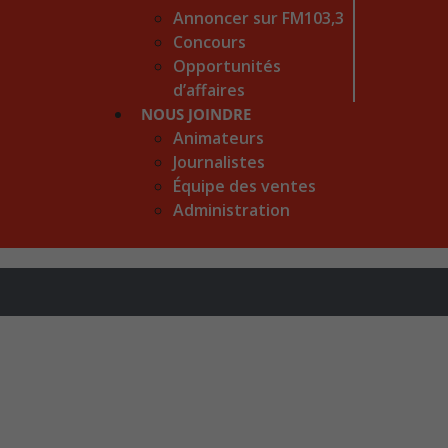
Annoncer sur FM103,3
Concours
Opportunités
d’affaires
NOUS JOINDRE
Animateurs
Journalistes
Équipe des ventes
Administration