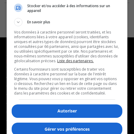
Stocker et/ou accéder à des informations sur un
appareil
En savoir plus
Vos données à caractère personnel seront traitées, et les
informations liées à votre appareil (cookies, identifiants
uniques et autres types de données) pourront être stockées
et consultées par 66 partenaires, ainsi que partagées avec lui,
ou utilisées spécifiquement par ce site. Nos partenaires et
nous-mêmes sommes susceptibles d'utiliser des données de
NOUVELLES
MUSIQUE
géolocalisation précises.
Liste des partenaires.
Certains fournisseurs sont susceptibles de traiter vos
données à caractère personnel sur la base de l'intérêt
- Affaires municipales
- Décompte franco
légitime. Vous pouvez vous y opposer en gérant vos options
ci-dessous. Recherchez un lien en bas de cette page ou dans
- Communauté / Social
- Joué récemment
le menu du site pour gérer ou retirer votre consentement
dans les paramètres des cookies et de confidentialité.
- Culture
BALADOS
- Économie
Autoriser
- Éducation
- Affaires
- Environnement
- Art de vivre
- Faits divers
Gérer vos préférences
- Bien-être