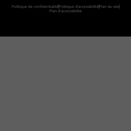
Politique de confidentialité
Politique d’accessibilité
Plan du site
Plan d'accessibilite
Comment installer notre vignette sur votre
appareil mobile