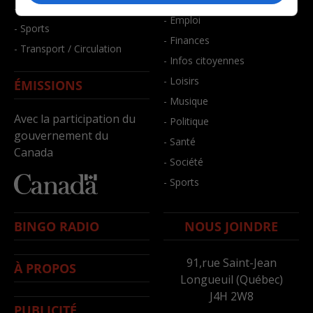
- Santé et bien-être
- Emploi
- Sports
- Finances
- Transport / Circulation
- Infos citoyennes
- Loisirs
ÉMISSIONS
- Musique
Avec la participation du
- Politique
gouvernement du
- Santé
Canada
- Société
- Sports
BINGO RADIO
NOUS JOINDRE
91,rue Saint-Jean
À PROPOS
Longueuil (Québec)
J4H 2W8
PUBLICITÉ