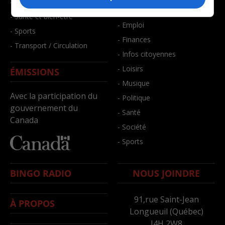
- Faits divers
- Bien-être
- Santé et bien-être
- Emploi
- Sports
- Finances
- Transport / Circulation
- Infos citoyennes
- Loisirs
ÉMISSIONS
- Musique
Avec la participation du
- Politique
gouvernement du
- Santé
Canada
- Société
- Sports
BINGO RADIO
NOUS JOINDRE
91,rue Saint-Jean
À PROPOS
Longueuil (Québec)
J4H 2W8