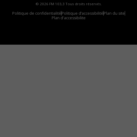
© 2026 FM 103,3 Tous droits réservés.
Politique de confidentialité
Politique d’accessibilité
Plan du site
Plan d'accessibilite
Comment installer notre vignette sur votre
appareil mobile