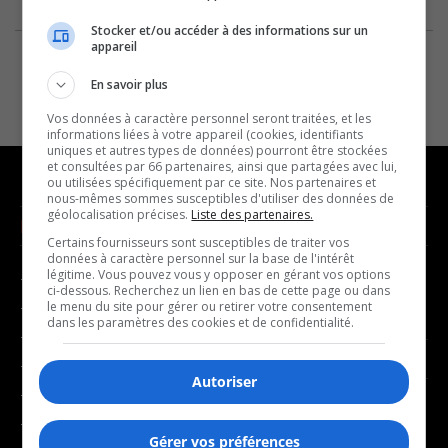
Stocker et/ou accéder à des informations sur un
appareil
En savoir plus
Vos données à caractère personnel seront traitées, et les
informations liées à votre appareil (cookies, identifiants
uniques et autres types de données) pourront être stockées
et consultées par 66 partenaires, ainsi que partagées avec lui,
ou utilisées spécifiquement par ce site. Nos partenaires et
nous-mêmes sommes susceptibles d'utiliser des données de
géolocalisation précises.
Liste des partenaires.
NOUVELLES
MUSIQUE
Certains fournisseurs sont susceptibles de traiter vos
données à caractère personnel sur la base de l'intérêt
légitime. Vous pouvez vous y opposer en gérant vos options
- Affaires municipales
- Décompte franco
ci-dessous. Recherchez un lien en bas de cette page ou dans
- Communauté / Social
- Joué récemment
le menu du site pour gérer ou retirer votre consentement
dans les paramètres des cookies et de confidentialité.
- Culture
BALADOS
- Économie
Autoriser
- Éducation
- Affaires
- Environnement
- Art de vivre
Gérer vos préférences