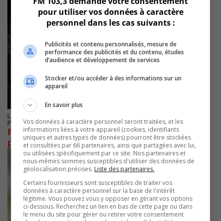
FM 103,3 demande votre consentement
pour utiliser vos données à caractère
personnel dans les cas suivants :
Publicités et contenu personnalisés, mesure de
performance des publicités et du contenu, études
d’audience et développement de services
Stocker et/ou accéder à des informations sur un
appareil
En savoir plus
LONGUEUIL
Vos données à caractère personnel seront traitées, et les
Publié le 11 janvier 2024 à 09h28
informations liées à votre appareil (cookies, identifiants
FSSS-CSN : les contours de l’entente de
uniques et autres types de données) pourront être stockées
principe sectorielle
et consultées par 66 partenaires, ainsi que partagées avec lui,
ou utilisées spécifiquement par ce site. Nos partenaires et
nous-mêmes sommes susceptibles d'utiliser des données de
géolocalisation précises.
Liste des partenaires.
Certains fournisseurs sont susceptibles de traiter vos
données à caractère personnel sur la base de l'intérêt
légitime. Vous pouvez vous y opposer en gérant vos options
ci-dessous. Recherchez un lien en bas de cette page ou dans
le menu du site pour gérer ou retirer votre consentement