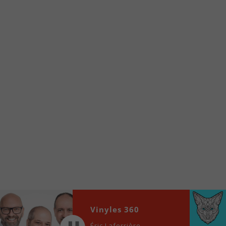
À partir de votre téléphone, allez sur le site
internet de la Radio allumée au
www.fm1033.ca
Ensuite cliquez sur l’icône situé au bas de
votre écran
(celui qui représente un carré incluant une
flèche dirigé vers le haut)
Cliquez maintenant sur l’option Ajouter sur
l’écran d’accueil et vous verrez apparaître le
logo du FM 103,3
Faites Enregistrer en haut à droite.
Et voilà! Toutes les infos et l’écoute de votre radio
locale vous sont maintenant accessibles en un clic!
Audio
00:00
00:00
Vinyles 360
Player
Éric Laferrière