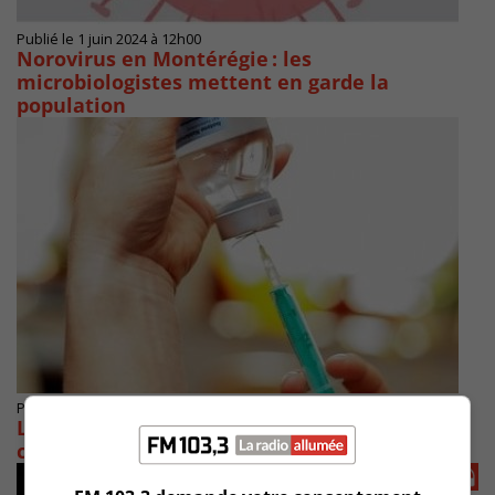
Publié le 1 juin 2024 à 12h00
Norovirus en Montérégie : les
microbiologistes mettent en garde la
population
Publié le 29 avril 2024 à 07h39
Les 75 ans et plus pourront avoir le vaccin
contre le zona gratuitement