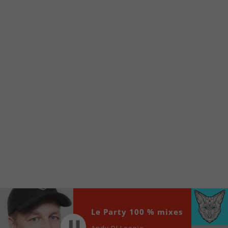
À partir de votre téléphone, allez sur le site
internet de la Radio allumée au
www.fm1033.ca
Ensuite cliquez sur l’icône situé au bas de
votre écran
(celui qui représente un carré incluant une
flèche dirigé vers le haut)
Cliquez maintenant sur l’option Ajouter sur
l’écran d’accueil et vous verrez apparaître le
logo du FM 103,3
Faites Enregistrer en haut à droite.
Et voilà! Toutes les infos et l’écoute de votre radio
locale vous sont maintenant accessibles en un clic!
Audio
00:00
00:00
Player
Le Party 100 % mixes