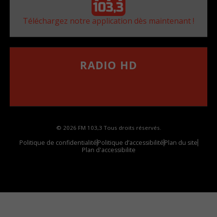
Téléchargez notre application dès maintenant !
RADIO HD
••••••••••••••••••
Comment synthoniser la fréquence HD dans
votre voiture
© 2026 FM 103,3 Tous droits réservés.
Politique de confidentialité
Politique d’accessibilité
Plan du site
Plan d'accessibilite