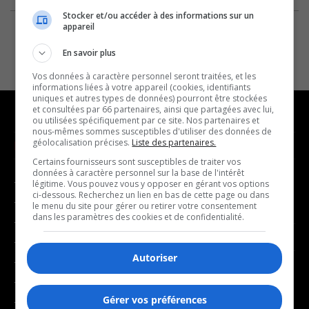
Stocker et/ou accéder à des informations sur un
appareil
En savoir plus
Vos données à caractère personnel seront traitées, et les
informations liées à votre appareil (cookies, identifiants
uniques et autres types de données) pourront être stockées
et consultées par 66 partenaires, ainsi que partagées avec lui,
ou utilisées spécifiquement par ce site. Nos partenaires et
nous-mêmes sommes susceptibles d'utiliser des données de
géolocalisation précises.
Liste des partenaires.
NOUVELLES
MUSIQUE
Certains fournisseurs sont susceptibles de traiter vos
données à caractère personnel sur la base de l'intérêt
- Affaires municipales
- Décompte franco
légitime. Vous pouvez vous y opposer en gérant vos options
ci-dessous. Recherchez un lien en bas de cette page ou dans
- Communauté / Social
- Joué récemment
le menu du site pour gérer ou retirer votre consentement
dans les paramètres des cookies et de confidentialité.
- Culture
BALADOS
- Économie
Autoriser
- Éducation
- Affaires
- Environnement
- Art de vivre
Gérer vos préférences
- Faits divers