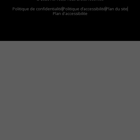
Politique de confidentialité
Politique d’accessibilité
Plan du site
Plan d'accessibilite
Comment installer notre vignette sur votre
appareil mobile