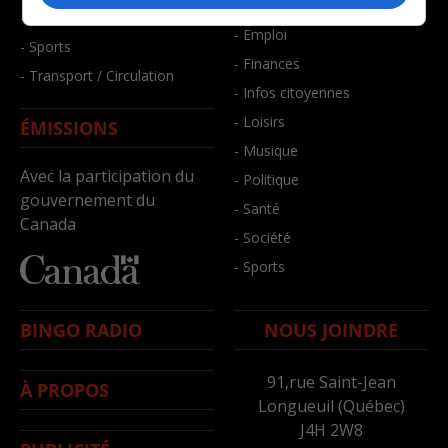
- Bien-être
- Santé et bien-être
- Emploi
- Sports
- Finances
- Transport / Circulation
- Infos citoyennes
- Loisirs
ÉMISSIONS
- Musique
Avec la participation du
- Politique
gouvernement du
- Santé
Canada
- Société
- Sports
BINGO RADIO
NOUS JOINDRE
91,rue Saint-Jean
À PROPOS
Longueuil (Québec)
J4H 2W8