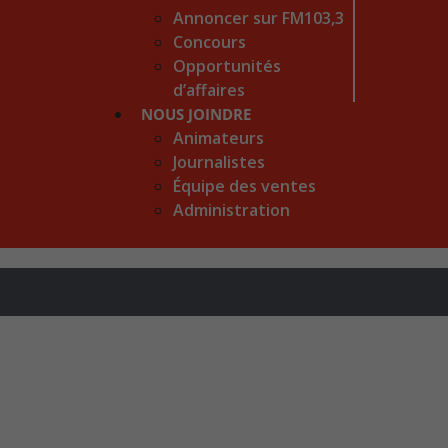
Annoncer sur FM103,3
Concours
Opportunités
d’affaires
NOUS JOINDRE
Animateurs
Journalistes
Équipe des ventes
Administration