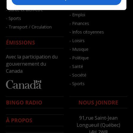
- Faits divers
- Bien-être
- Santé et bien-être
- Emploi
- Sports
- Finances
- Transport / Circulation
- Infos citoyennes
- Loisirs
ÉMISSIONS
- Musique
Avec la participation du
- Politique
gouvernement du
- Santé
Canada
- Société
- Sports
BINGO RADIO
NOUS JOINDRE
91,rue Saint-Jean
À PROPOS
Longueuil (Québec)
J4H 2W8