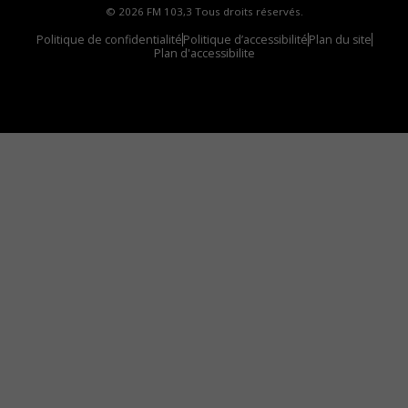
© 2026 FM 103,3 Tous droits réservés.
Politique de confidentialité
Politique d’accessibilité
Plan du site
Plan d'accessibilite
Comment installer notre vignette sur votre
appareil mobile