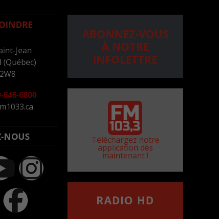
OINDRE
ABONNEZ-VOUS
À NOTRE
aint-Jean
INFOLETTRE
 (Québec)
 2W8
-646-6800
m1033.ca
Z-NOUS
Téléchargez notre
application dès
maintenant !
RADIO HD
••••••••••••••••••
Comment synthoniser la