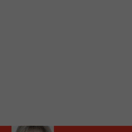
C
Vous avez envie d’écouter le FM 103,3 ou notre nouv
Ajoutez un signet FM 103,3 sur votre écran d’accueil
Voici la procédure ;)
À partir de votre téléphone, allez sur le site inte
Ensuite cliquez sur l’icône situé au bas de votre éc
(celui qui représente un carré incluant une flèche d
Cliquez maintenant sur l’option Ajouter sur l’écran
Faites Enregistrer en haut à droite.
Et voilà! Toutes les infos et l’écoute de votre radio loca
Audio