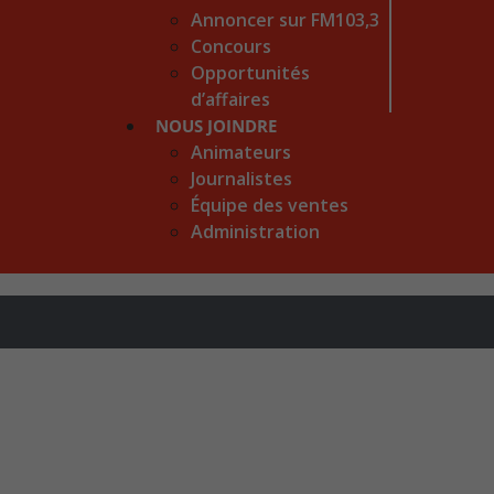
Annoncer sur FM103,3
Concours
Opportunités
d’affaires
NOUS JOINDRE
Animateurs
Journalistes
Équipe des ventes
Administration