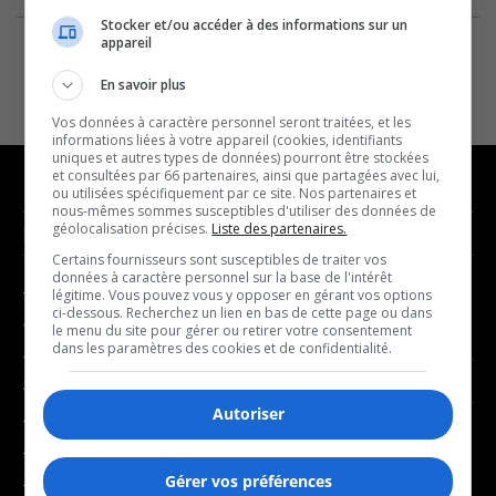
Stocker et/ou accéder à des informations sur un
appareil
En savoir plus
Vos données à caractère personnel seront traitées, et les
informations liées à votre appareil (cookies, identifiants
uniques et autres types de données) pourront être stockées
et consultées par 66 partenaires, ainsi que partagées avec lui,
ou utilisées spécifiquement par ce site. Nos partenaires et
nous-mêmes sommes susceptibles d'utiliser des données de
géolocalisation précises.
Liste des partenaires.
NOUVELLES
MUSIQUE
Certains fournisseurs sont susceptibles de traiter vos
données à caractère personnel sur la base de l'intérêt
- Affaires municipales
- Décompte franco
légitime. Vous pouvez vous y opposer en gérant vos options
ci-dessous. Recherchez un lien en bas de cette page ou dans
- Communauté / Social
- Joué récemment
le menu du site pour gérer ou retirer votre consentement
dans les paramètres des cookies et de confidentialité.
- Culture
BALADOS
- Économie
Autoriser
- Éducation
- Affaires
- Environnement
- Art de vivre
Gérer vos préférences
- Faits divers