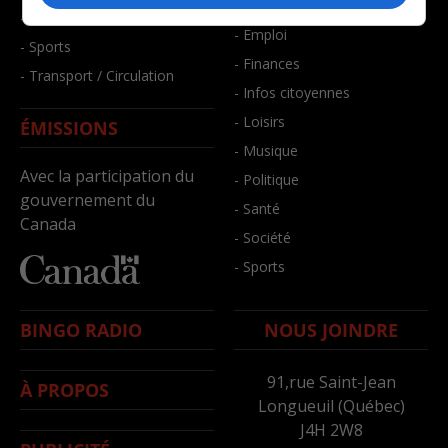
- Bien-être
- Santé et bien-être
- Emploi
- Sports
- Finances
- Transport / Circulation
- Infos citoyennes
- Loisirs
ÉMISSIONS
- Musique
Avec la participation du
- Politique
gouvernement du
- Santé
Canada
- Société
- Sports
BINGO RADIO
NOUS JOINDRE
91,rue Saint-Jean
À PROPOS
Longueuil (Québec)
J4H 2W8