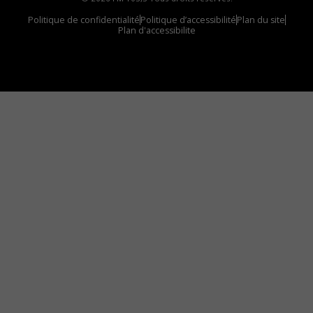
Politique de confidentialité
Politique d’accessibilité
Plan du site
Plan d'accessibilite
Comment installer notre vignette sur votre
appareil mobile