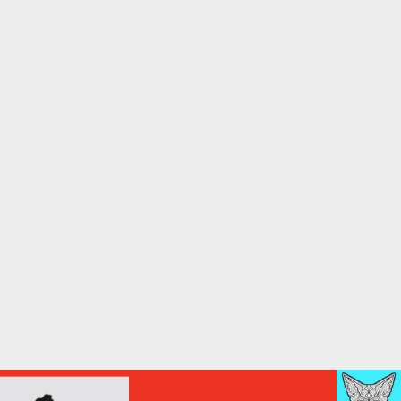
d’accueil rapidement.
Voici la procédure ;)
À partir de votre téléphone, allez sur le site
internet de la Radio allumée au
www.fm1033.ca
Ensuite cliquez sur l’icône situé au bas de
votre écran
(celui qui représente un carré incluant une
flèche dirigé vers le haut)
Cliquez maintenant sur l’option Ajouter sur
l’écran d’accueil et vous verrez apparaître le
logo du FM 103,3
Faites Enregistrer en haut à droite.
Et voilà! Toutes les infos et l’écoute de votre radio
locale vous sont maintenant accessibles en un clic!