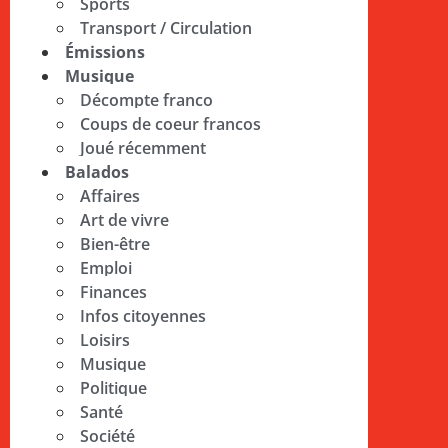
Sports
Transport / Circulation
Émissions
Musique
Décompte franco
Coups de coeur francos
Joué récemment
Balados
Affaires
Art de vivre
Bien-être
Emploi
Finances
Infos citoyennes
Loisirs
Musique
Politique
Santé
Société