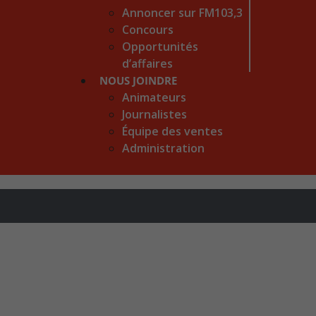
Annoncer sur FM103,3
Concours
Opportunités
d’affaires
NOUS JOINDRE
Animateurs
Journalistes
Équipe des ventes
Administration