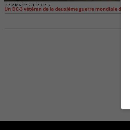
Publié le 6 juin 2019 à 13h37
Un DC-3 vétéran de la deuxième guerre mondiale de ret