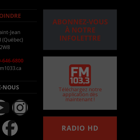
OINDRE
ABONNEZ-VOUS
À NOTRE
aint-Jean
INFOLETTRE
 (Québec)
 2W8
-646-6800
m1033.ca
Z-NOUS
Téléchargez notre
application dès
maintenant !
RADIO HD
••••••••••••••••••
Comment synthoniser la