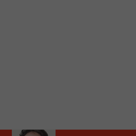
C
Vous avez envie d’écouter le FM 103,3 ou notre nouv
Ajoutez un signet FM 103,3 sur votre écran d’accueil
Voici la procédure ;)
À partir de votre téléphone, allez sur le site inte
Ensuite cliquez sur l’icône situé au bas de votre éc
(celui qui représente un carré incluant une flèche d
Cliquez maintenant sur l’option Ajouter sur l’écran
Faites Enregistrer en haut à droite.
Et voilà! Toutes les infos et l’écoute de votre radio loca
Audio