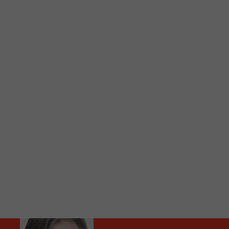
C
Vous avez envie d’écouter le FM 103,3 ou notre nouv
Ajoutez un signet FM 103,3 sur votre écran d’accueil
Voici la procédure ;)
À partir de votre téléphone, allez sur le site inte
Ensuite cliquez sur l’icône situé au bas de votre éc
(celui qui représente un carré incluant une flèche d
Cliquez maintenant sur l’option Ajouter sur l’écran
Faites Enregistrer en haut à droite.
Et voilà! Toutes les infos et l’écoute de votre radio loca
Audio