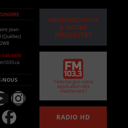
OINDRE
ABONNEZ-VOUS
À NOTRE
aint-Jean
INFOLETTRE
 (Québec)
 2W8
-646-6800
m1033.ca
Z-NOUS
Téléchargez notre
application dès
maintenant !
RADIO HD
••••••••••••••••••
Comment synthoniser la