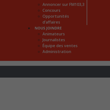
Annoncer sur FM103,3
Concours
Opportunités
d’affaires
NOUS JOINDRE
Animateurs
Journalistes
Équipe des ventes
Administration