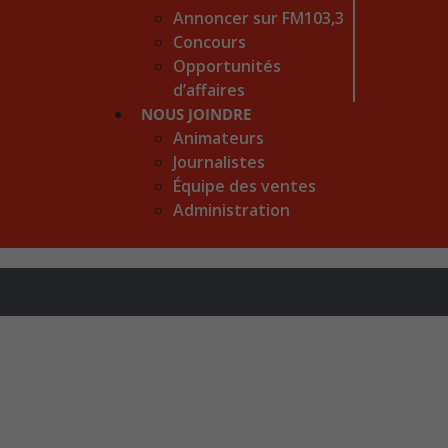
Annoncer sur FM103,3
Concours
Opportunités
d’affaires
NOUS JOINDRE
Animateurs
Journalistes
Équipe des ventes
Administration