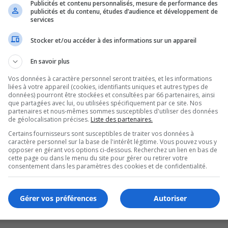
Publicités et contenu personnalisés, mesure de performance des
publicités et du contenu, études d’audience et développement de
alyse de l’eau potable
services
Stocker et/ou accéder à des informations sur un appareil
En savoir plus
Vos données à caractère personnel seront traitées, et les informations
liées à votre appareil (cookies, identifiants uniques et autres types de
données) pourront être stockées et consultées par 66 partenaires, ainsi
que partagées avec lui, ou utilisées spécifiquement par ce site. Nos
partenaires et nous-mêmes sommes susceptibles d'utiliser des données
de géolocalisation précises.
Liste des partenaires.
Certains fournisseurs sont susceptibles de traiter vos données à
caractère personnel sur la base de l'intérêt légitime. Vous pouvez vous y
opposer en gérant vos options ci-dessous. Recherchez un lien en bas de
cette page ou dans le menu du site pour gérer ou retirer votre
consentement dans les paramètres des cookies et de confidentialité.
te-à-porte
Gérer vos préférences
Autoriser