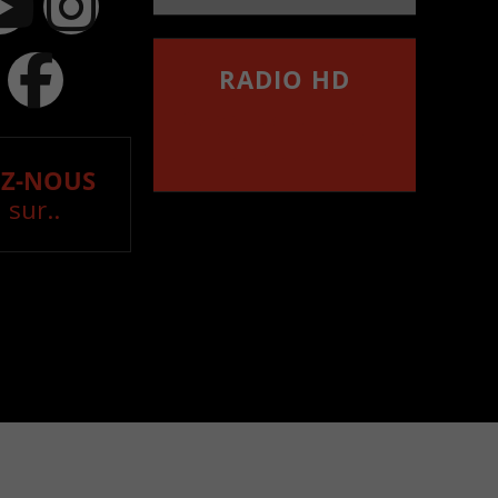
RADIO HD
••••••••••••••••••
Comment synthoniser la
fréquence HD dans
votre voiture
Z-NOUS
 sur..