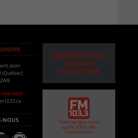
OINDRE
ABONNEZ-VOUS
À NOTRE
aint-Jean
INFOLETTRE
 (Québec)
 2W8
-646-6800
m1033.ca
Z-NOUS
Téléchargez notre
application dès
maintenant !