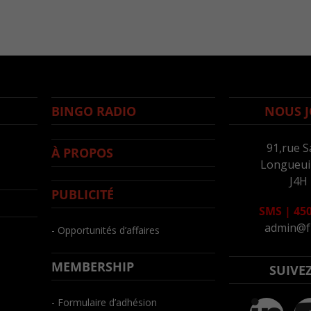
BINGO RADIO
NOUS J
91,rue S
À PROPOS
Longueuil
J4H
PUBLICITÉ
SMS
|
450
admin@f
- Opportunités d’affaires
MEMBERSHIP
SUIVE
- Formulaire d’adhésion