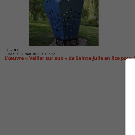
STE-JULIE
Publié le 31 mai 2025 à 16h02
L’œuvre « Veiller sur eux » de Sainte-Julie en lice pour l