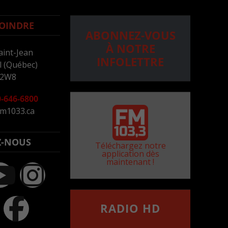
OINDRE
ABONNEZ-VOUS
À NOTRE
aint-Jean
INFOLETTRE
 (Québec)
 2W8
-646-6800
m1033.ca
Z-NOUS
Téléchargez notre
application dès
maintenant !
RADIO HD
••••••••••••••••••
Comment synthoniser la