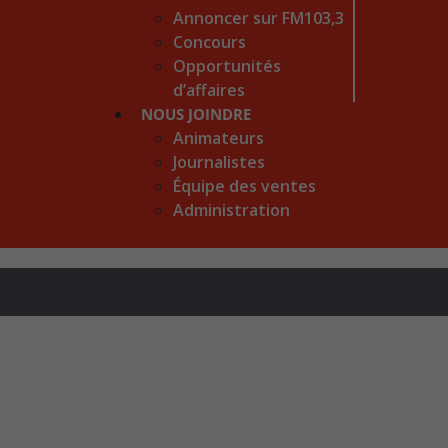
Annoncer sur FM103,3
Concours
Opportunités
d’affaires
NOUS JOINDRE
Animateurs
Journalistes
Équipe des ventes
Administration