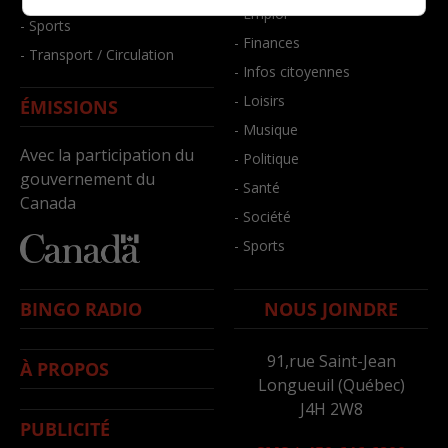
- Emploi
- Sports
- Finances
- Transport / Circulation
- Infos citoyennes
- Loisirs
ÉMISSIONS
- Musique
Avec la participation du
- Politique
gouvernement du
- Santé
Canada
- Société
- Sports
BINGO RADIO
NOUS JOINDRE
91,rue Saint-Jean
À PROPOS
Longueuil (Québec)
J4H 2W8
PUBLICITÉ