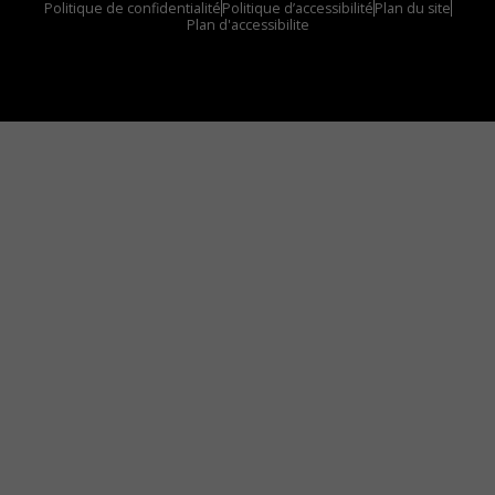
Politique de confidentialité
Politique d’accessibilité
Plan du site
Plan d'accessibilite
Comment installer notre vignette sur votre
appareil mobile
Vous avez envie d’écouter le FM 103,3 ou notre