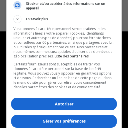
Stocker et/ou accéder à des informations sur un
appareil
En savoir plus
Vos données à caractère personnel seront traitées, et les
informations liées à votre appareil (cookies, identifiants
uniques et autres types de données) pourront être stockées
et consultées par 66 partenaires, ainsi que partagées avec lui,
ou utilisées spécifiquement par ce site. Nos partenaires et
nous-mêmes sommes susceptibles d'utiliser des données de
NOUVELLES
MUSIQUE
géolocalisation précises.
Liste des partenaires.
Certains fournisseurs sont susceptibles de traiter vos
données à caractère personnel sur la base de l'intérêt
- Affaires municipales
- Décompte franco
légitime. Vous pouvez vous y opposer en gérant vos options
- Communauté / Social
- Joué récemment
ci-dessous. Recherchez un lien en bas de cette page ou dans
le menu du site pour gérer ou retirer votre consentement
- Culture
dans les paramètres des cookies et de confidentialité.
BALADOS
- Économie
- Éducation
Autoriser
- Affaires
- Environnement
- Art de vivre
- Faits divers
Gérer vos préférences
- Bien-être
- Santé et bien-être