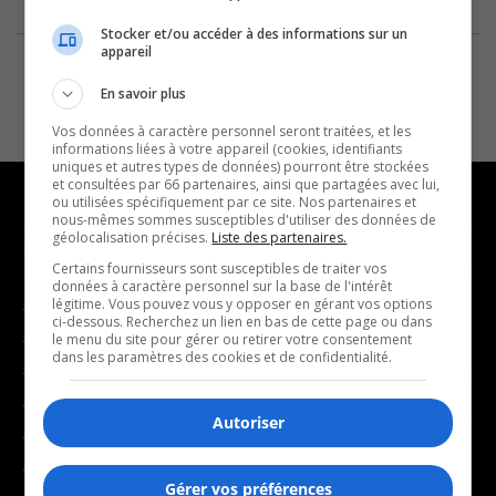
Stocker et/ou accéder à des informations sur un
appareil
En savoir plus
Vos données à caractère personnel seront traitées, et les
informations liées à votre appareil (cookies, identifiants
uniques et autres types de données) pourront être stockées
et consultées par 66 partenaires, ainsi que partagées avec lui,
ou utilisées spécifiquement par ce site. Nos partenaires et
nous-mêmes sommes susceptibles d'utiliser des données de
géolocalisation précises.
Liste des partenaires.
NOUVELLES
MUSIQUE
Certains fournisseurs sont susceptibles de traiter vos
données à caractère personnel sur la base de l'intérêt
légitime. Vous pouvez vous y opposer en gérant vos options
- Affaires municipales
- Décompte franco
ci-dessous. Recherchez un lien en bas de cette page ou dans
- Communauté / Social
- Joué récemment
le menu du site pour gérer ou retirer votre consentement
dans les paramètres des cookies et de confidentialité.
- Culture
BALADOS
- Économie
Autoriser
- Éducation
- Affaires
- Environnement
- Art de vivre
Gérer vos préférences