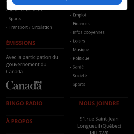
- Faits divers
- Bien-être
- Santé et bien-être
- Emploi
- Sports
- Finances
- Transport / Circulation
- Infos citoyennes
- Loisirs
ÉMISSIONS
- Musique
Avec la participation du
- Politique
gouvernement du
- Santé
Canada
- Société
- Sports
BINGO RADIO
NOUS JOINDRE
91,rue Saint-Jean
À PROPOS
Longueuil (Québec)
J4H 2W8