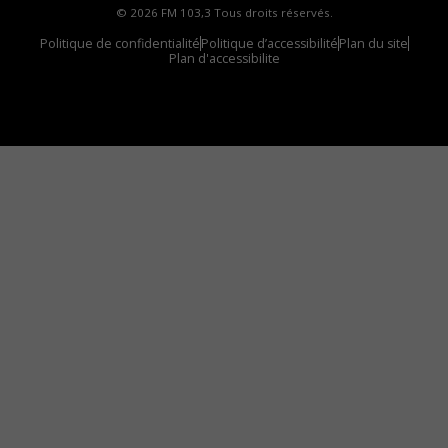
© 2026 FM 103,3 Tous droits réservés.
Politique de confidentialité
Politique d’accessibilité
Plan du site
Plan d'accessibilite
Comment installer notre vignette sur votre
appareil mobile