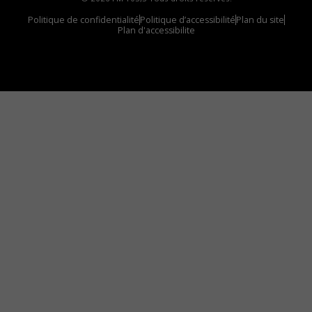
Politique de confidentialité
Politique d’accessibilité
Plan du site
Plan d'accessibilite
Comment installer notre vignette sur votre
appareil mobile