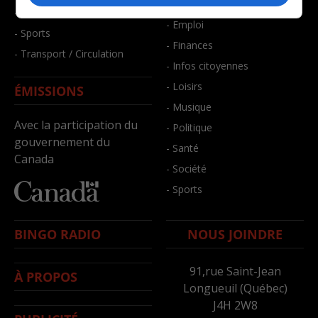
- Bien-être
- Santé et bien-être
- Emploi
- Sports
- Finances
- Transport / Circulation
- Infos citoyennes
- Loisirs
ÉMISSIONS
- Musique
Avec la participation du
- Politique
gouvernement du
- Santé
Canada
- Société
- Sports
BINGO RADIO
NOUS JOINDRE
91,rue Saint-Jean
À PROPOS
Longueuil (Québec)
J4H 2W8