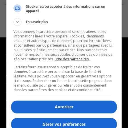
Stocker et/ou accéder à des informations sur un
appareil
En savoir plus
Vos données à caractère personnel seront traitées, et les
informations liées à votre appareil (cookies, identifiants
uniques et autres types de données) pourront être stockées
et consultées par 66 partenaires, ainsi que partagées avec lui,
ou utilisées spécifiquement par ce site. Nos partenaires et
nous-mêmes sommes susceptibles d'utiliser des données de
géolocalisation précises.
Liste des partenaires.
NOUVELLES
MUSIQUE
Certains fournisseurs sont susceptibles de traiter vos
données à caractère personnel sur la base de l'intérêt
- Affaires municipales
- Décompte franco
légitime. Vous pouvez vous y opposer en gérant vos options
ci-dessous. Recherchez un lien en bas de cette page ou dans
- Communauté / Social
- Joué récemment
le menu du site pour gérer ou retirer votre consentement
dans les paramètres des cookies et de confidentialité.
- Culture
BALADOS
- Économie
Autoriser
- Éducation
- Affaires
- Environnement
- Art de vivre
Gérer vos préférences
- Faits divers