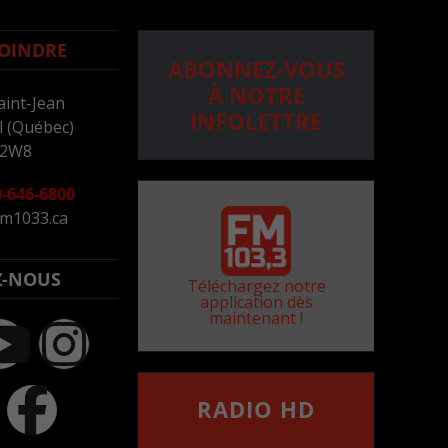
OINDRE
ABONNEZ-VOUS
À NOTRE
aint-Jean
INFOLETTRE
 (Québec)
 2W8
-646-6800
m1033.ca
Z-NOUS
Téléchargez notre
application dès
maintenant !
RADIO HD
••••••••••••••••••
Comment synthoniser la