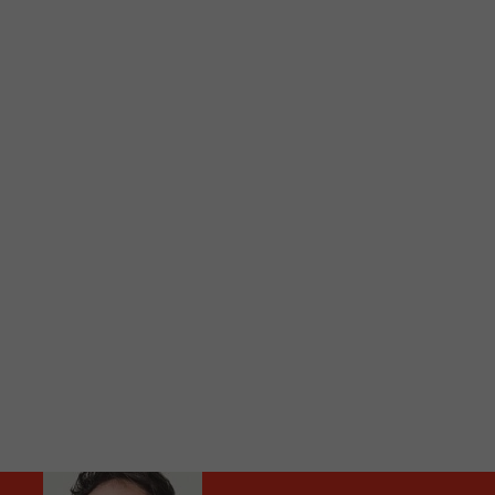
C
Vous avez envie d’écouter le FM 103,3 ou notre nouv
Ajoutez un signet FM 103,3 sur votre écran d’accueil
Voici la procédure ;)
À partir de votre téléphone, allez sur le site inte
Ensuite cliquez sur l’icône situé au bas de votre éc
(celui qui représente un carré incluant une flèche d
Cliquez maintenant sur l’option Ajouter sur l’écran
Faites Enregistrer en haut à droite.
Et voilà! Toutes les infos et l’écoute de votre radio loca
Audio