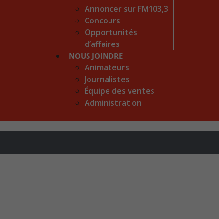
Annoncer sur FM103,3
Concours
Opportunités
d’affaires
NOUS JOINDRE
Animateurs
Journalistes
Équipe des ventes
Administration