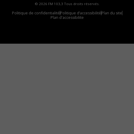
© 2026 FM 103,3 Tous droits réservés.
Politique de confidentialité
Politique d’accessibilité
Plan du site
Plan d'accessibilite
Comment installer notre vignette sur votre
appareil mobile