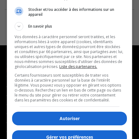
Stocker et/ou accéder à des informations sur un
appareil
En savoir plus
Vos données à caractère personnel seront traitées, et les
informations liées à votre appareil (cookies, identifiants
uniques et autres types de données) pourront être stockées
et consultées par 66 partenaires, ainsi que partagées avec lui,
ou utilisées spécifiquement par ce site. Nos partenaires et
nous-mêmes sommes susceptibles d'utiliser des données de
géolocalisation précises.
Liste des partenaires.
NOUVELLES
MUSIQUE
Certains fournisseurs sont susceptibles de traiter vos
données à caractère personnel sur la base de l'intérêt
légitime. Vous pouvez vous y opposer en gérant vos options
- Affaires municipales
- Décompte franco
ci-dessous. Recherchez un lien en bas de cette page ou dans
- Communauté / Social
- Joué récemment
le menu du site pour gérer ou retirer votre consentement
dans les paramètres des cookies et de confidentialité.
- Culture
BALADOS
- Économie
Autoriser
- Éducation
- Affaires
- Environnement
- Art de vivre
Gérer vos préférences