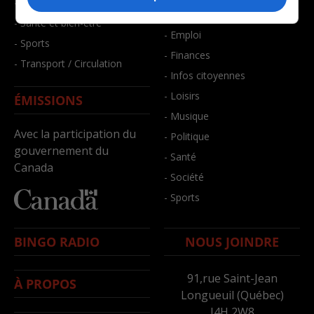
- Faits divers
- Bien-être
- Santé et bien-être
- Emploi
- Sports
- Finances
- Transport / Circulation
- Infos citoyennes
- Loisirs
ÉMISSIONS
- Musique
Avec la participation du
- Politique
gouvernement du
- Santé
Canada
- Société
- Sports
BINGO RADIO
NOUS JOINDRE
91,rue Saint-Jean
À PROPOS
Longueuil (Québec)
J4H 2W8