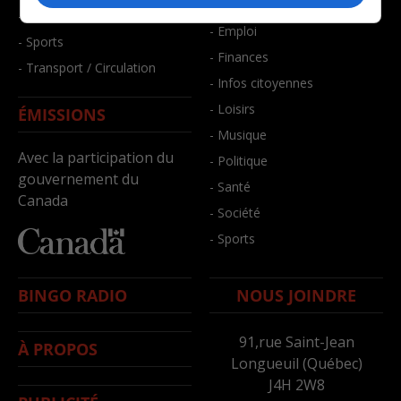
- Bien-être
- Santé et bien-être
- Emploi
- Sports
- Finances
- Transport / Circulation
- Infos citoyennes
- Loisirs
ÉMISSIONS
- Musique
Avec la participation du
- Politique
gouvernement du
- Santé
Canada
- Société
- Sports
BINGO RADIO
NOUS JOINDRE
91,rue Saint-Jean
À PROPOS
Longueuil (Québec)
J4H 2W8