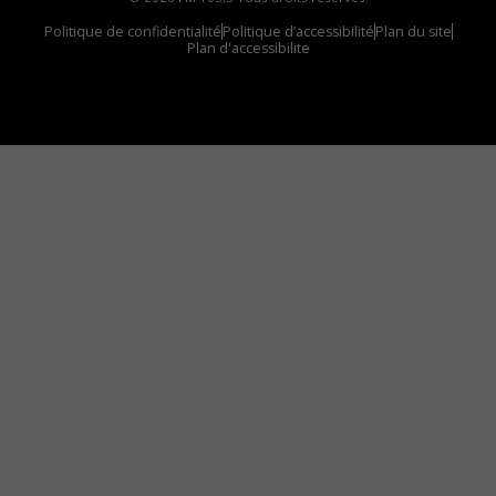
Politique de confidentialité
Politique d’accessibilité
Plan du site
Plan d'accessibilite
Comment installer notre vignette sur votre
appareil mobile