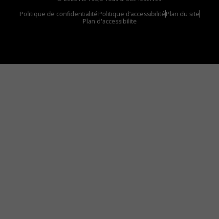
Politique de confidentialité
Politique d’accessibilité
Plan du site
Plan d'accessibilite
Comment installer notre vignette sur votre
appareil mobile