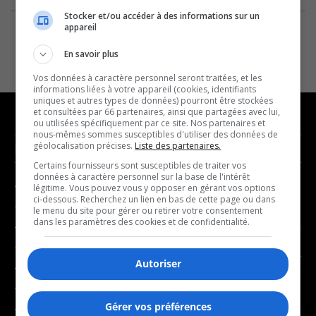
Stocker et/ou accéder à des informations sur un
appareil
En savoir plus
Vos données à caractère personnel seront traitées, et les
informations liées à votre appareil (cookies, identifiants
uniques et autres types de données) pourront être stockées
et consultées par 66 partenaires, ainsi que partagées avec lui,
ou utilisées spécifiquement par ce site. Nos partenaires et
nous-mêmes sommes susceptibles d'utiliser des données de
géolocalisation précises.
Liste des partenaires.
NOUVELLES
MUSIQUE
Certains fournisseurs sont susceptibles de traiter vos
données à caractère personnel sur la base de l'intérêt
- Affaires municipales
- Décompte franco
légitime. Vous pouvez vous y opposer en gérant vos options
ci-dessous. Recherchez un lien en bas de cette page ou dans
- Communauté / Social
- Joué récemment
le menu du site pour gérer ou retirer votre consentement
dans les paramètres des cookies et de confidentialité.
- Culture
BALADOS
- Économie
Autoriser
- Éducation
- Affaires
- Environnement
- Art de vivre
Gérer vos préférences
- Faits divers