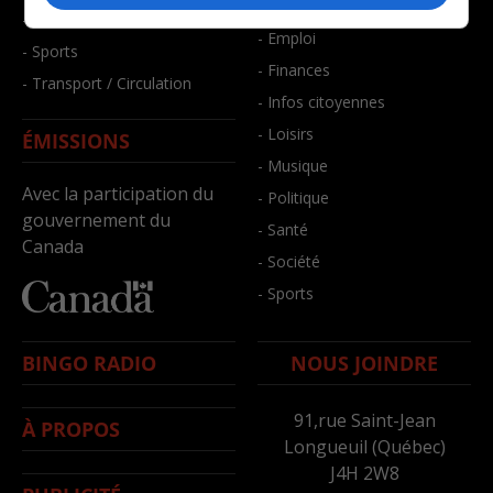
- Bien-être
- Santé et bien-être
- Emploi
- Sports
- Finances
- Transport / Circulation
- Infos citoyennes
- Loisirs
ÉMISSIONS
- Musique
Avec la participation du
- Politique
gouvernement du
- Santé
Canada
- Société
- Sports
BINGO RADIO
NOUS JOINDRE
91,rue Saint-Jean
À PROPOS
Longueuil (Québec)
J4H 2W8