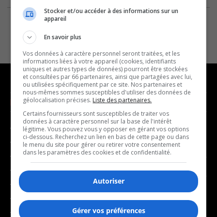
Stocker et/ou accéder à des informations sur un
appareil
En savoir plus
Vos données à caractère personnel seront traitées, et les
informations liées à votre appareil (cookies, identifiants
uniques et autres types de données) pourront être stockées
et consultées par 66 partenaires, ainsi que partagées avec lui,
ou utilisées spécifiquement par ce site. Nos partenaires et
nous-mêmes sommes susceptibles d'utiliser des données de
géolocalisation précises.
Liste des partenaires.
NOUVELLES
MUSIQUE
Certains fournisseurs sont susceptibles de traiter vos
données à caractère personnel sur la base de l'intérêt
- Affaires municipales
- Décompte franco
légitime. Vous pouvez vous y opposer en gérant vos options
ci-dessous. Recherchez un lien en bas de cette page ou dans
- Communauté / Social
- Joué récemment
le menu du site pour gérer ou retirer votre consentement
dans les paramètres des cookies et de confidentialité.
- Culture
BALADOS
- Économie
Autoriser
- Éducation
- Affaires
- Environnement
- Art de vivre
Gérer vos préférences
- Faits divers