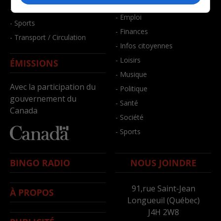
- Bien-être
- Santé et bien-être
- Emploi
- Sports
- Finances
- Transport / Circulation
- Infos citoyennes
- Loisirs
ÉMISSIONS
- Musique
Avec la participation du
- Politique
gouvernement du
- Santé
Canada
- Société
- Sports
BINGO RADIO
NOUS JOINDRE
91,rue Saint-Jean
À PROPOS
Longueuil (Québec)
J4H 2W8