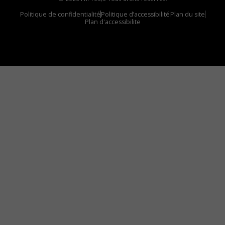
Politique de confidentialité
Politique d’accessibilité
Plan du site
Plan d'accessibilite
Comment installer notre vignette sur votre
appareil mobile