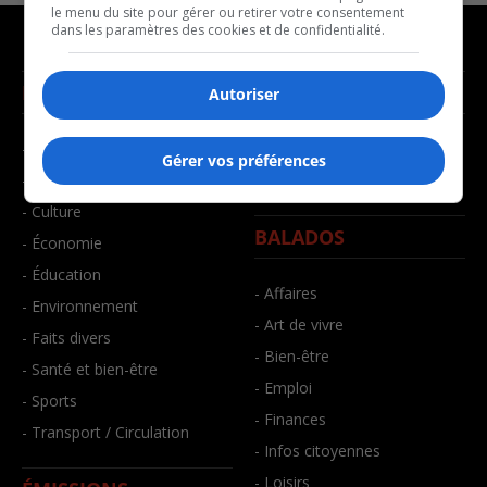
le menu du site pour gérer ou retirer votre consentement
dans les paramètres des cookies et de confidentialité.
NOUVELLES
MUSIQUE
Autoriser
- Affaires municipales
- Décompte franco
Gérer vos préférences
- Communauté / Social
- Joué récemment
- Culture
BALADOS
- Économie
- Éducation
- Affaires
- Environnement
- Art de vivre
- Faits divers
- Bien-être
- Santé et bien-être
- Emploi
- Sports
- Finances
- Transport / Circulation
- Infos citoyennes
- Loisirs