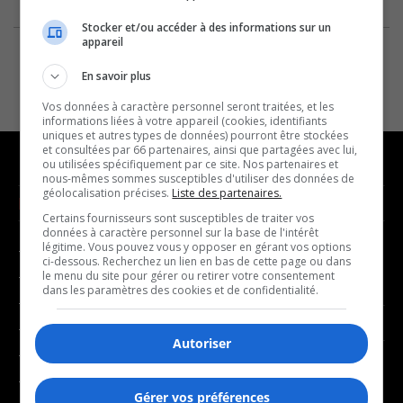
Stocker et/ou accéder à des informations sur un
appareil
En savoir plus
Vos données à caractère personnel seront traitées, et les
informations liées à votre appareil (cookies, identifiants
uniques et autres types de données) pourront être stockées
et consultées par 66 partenaires, ainsi que partagées avec lui,
ou utilisées spécifiquement par ce site. Nos partenaires et
nous-mêmes sommes susceptibles d'utiliser des données de
géolocalisation précises.
Liste des partenaires.
NOUVELLES
MUSIQUE
Certains fournisseurs sont susceptibles de traiter vos
données à caractère personnel sur la base de l'intérêt
légitime. Vous pouvez vous y opposer en gérant vos options
- Affaires municipales
- Décompte franco
ci-dessous. Recherchez un lien en bas de cette page ou dans
- Communauté / Social
- Joué récemment
le menu du site pour gérer ou retirer votre consentement
dans les paramètres des cookies et de confidentialité.
- Culture
BALADOS
- Économie
Autoriser
- Éducation
- Affaires
- Environnement
- Art de vivre
Gérer vos préférences