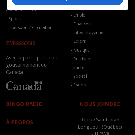
- Faits divers
- Bien-être
- Santé et bien-être
- Emploi
- Sports
- Finances
- Transport / Circulation
- Infos citoyennes
- Loisirs
ÉMISSIONS
- Musique
Avec la participation du
- Politique
gouvernement du
- Santé
Canada
- Société
- Sports
BINGO RADIO
NOUS JOINDRE
91,rue Saint-Jean
À PROPOS
Longueuil (Québec)
J4H 2W8