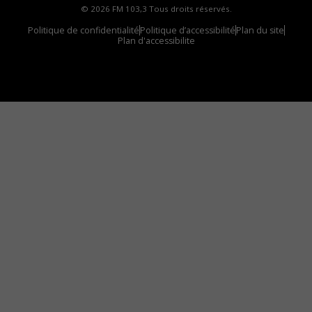
© 2026 FM 103,3 Tous droits réservés.
Politique de confidentialité
Politique d’accessibilité
Plan du site
Plan d'accessibilite
Comment installer notre vignette sur votre
appareil mobile