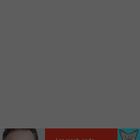
Voici la procédure ;)
À partir de votre téléphone, allez sur le site
internet de la Radio allumée au
www.fm1033.ca
Ensuite cliquez sur l’icône situé au bas de
votre écran
(celui qui représente un carré incluant une
flèche dirigé vers le haut)
Cliquez maintenant sur l’option Ajouter sur
l’écran d’accueil et vous verrez apparaître le
logo du FM 103,3
Faites Enregistrer en haut à droite.
Et voilà! Toutes les infos et l’écoute de votre radio
locale vous sont maintenant accessibles en un clic!
Audio
00:00
00:00