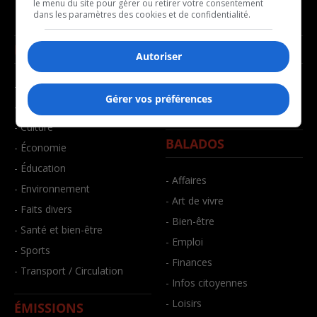
le menu du site pour gérer ou retirer votre consentement
dans les paramètres des cookies et de confidentialité.
NOUVELLES
MUSIQUE
Autoriser
- Affaires municipales
- Décompte franco
Gérer vos préférences
- Communauté / Social
- Joué récemment
- Culture
BALADOS
- Économie
- Éducation
- Affaires
- Environnement
- Art de vivre
- Faits divers
- Bien-être
- Santé et bien-être
- Emploi
- Sports
- Finances
- Transport / Circulation
- Infos citoyennes
- Loisirs
ÉMISSIONS