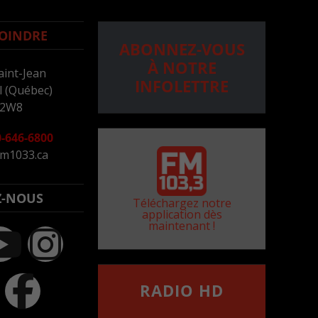
OINDRE
ABONNEZ-VOUS
À NOTRE
aint-Jean
INFOLETTRE
 (Québec)
 2W8
-646-6800
m1033.ca
Z-NOUS
Téléchargez notre
application dès
maintenant !
RADIO HD
••••••••••••••••••
Comment synthoniser la