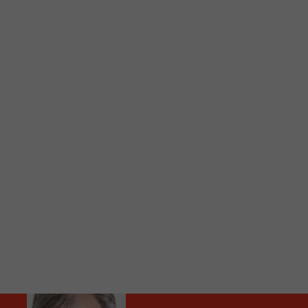
C
Vous avez envie d’écouter le FM 103,3 ou notre nouv
Ajoutez un signet FM 103,3 sur votre écran d’accueil
Voici la procédure ;)
À partir de votre téléphone, allez sur le site inte
Ensuite cliquez sur l’icône situé au bas de votre éc
(celui qui représente un carré incluant une flèche d
Cliquez maintenant sur l’option Ajouter sur l’écran
Faites Enregistrer en haut à droite.
Et voilà! Toutes les infos et l’écoute de votre radio loca
Audio