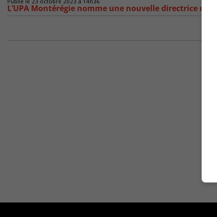
Publié le 23 octobre 2023 à 14h36
L’UPA Montérégie nomme une nouvelle directrice régi