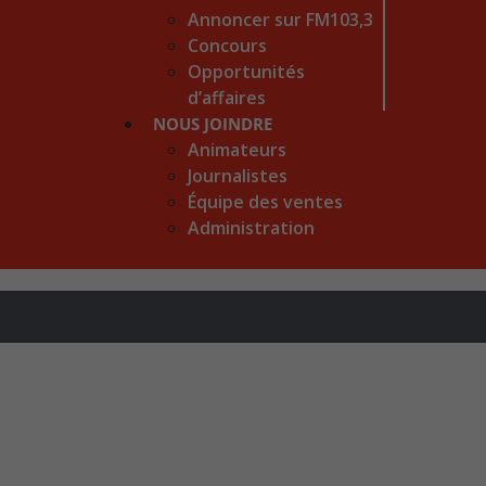
Annoncer sur FM103,3
Concours
Opportunités
d’affaires
NOUS JOINDRE
Animateurs
Journalistes
Équipe des ventes
Administration