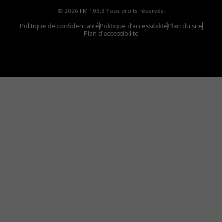
© 2026 FM 103,3 Tous droits réservés.
Politique de confidentialité
Politique d’accessibilité
Plan du site
Plan d'accessibilite
Comment installer notre vignette sur votre
appareil mobile