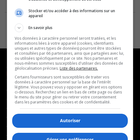
Stocker et/ou accéder à des informations sur un
appareil
En savoir plus
Vos données à caractère personnel seront traitées, et les
informations liées à votre appareil (cookies, identifiants
uniques et autres types de données) pourront être stockées
et consultées par 66 partenaires, ainsi que partagées avec lui,
ou utilisées spécifiquement par ce site. Nos partenaires et
nous-mêmes sommes susceptibles d'utiliser des données de
géolocalisation précises.
Liste des partenaires.
NOUVELLES
MUSIQUE
Certains fournisseurs sont susceptibles de traiter vos
données à caractère personnel sur la base de l'intérêt
légitime. Vous pouvez vous y opposer en gérant vos options
- Affaires municipales
- Décompte franco
ci-dessous. Recherchez un lien en bas de cette page ou dans
le menu du site pour gérer ou retirer votre consentement
- Communauté / Social
- Joué récemment
dans les paramètres des cookies et de confidentialité.
- Culture
BALADOS
- Économie
Autoriser
- Éducation
- Affaires
- Environnement
Gérer vos préférences