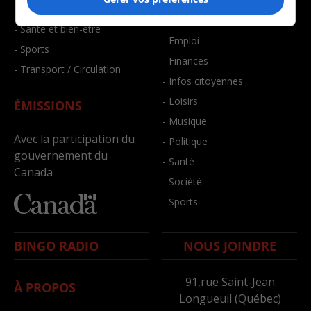
- Art de vivre
- Faits divers
- Bien-être
- Santé et bien-être
- Emploi
- Sports
- Finances
- Transport / Circulation
- Infos citoyennes
- Loisirs
ÉMISSIONS
- Musique
Avec la participation du
- Politique
gouvernement du
- Santé
Canada
- Société
- Sports
BINGO RADIO
NOUS JOINDRE
91,rue Saint-Jean
À PROPOS
Longueuil (Québec)