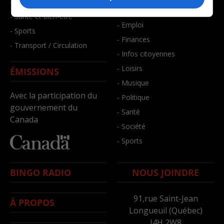
- Faits divers
- Bien-être
- Santé et bien-être
- Emploi
- Sports
- Finances
- Transport / Circulation
- Infos citoyennes
- Loisirs
ÉMISSIONS
- Musique
Avec la participation du
- Politique
gouvernement du
- Santé
Canada
- Société
- Sports
BINGO RADIO
NOUS JOINDRE
91,rue Saint-Jean
À PROPOS
Longueuil (Québec)
J4H 2W8