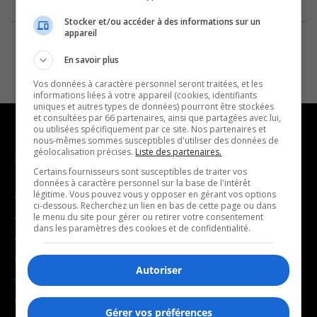
Stocker et/ou accéder à des informations sur un
appareil
En savoir plus
Vos données à caractère personnel seront traitées, et les
informations liées à votre appareil (cookies, identifiants
uniques et autres types de données) pourront être stockées
et consultées par 66 partenaires, ainsi que partagées avec lui,
ou utilisées spécifiquement par ce site. Nos partenaires et
nous-mêmes sommes susceptibles d'utiliser des données de
géolocalisation précises.
Liste des partenaires.
NOUVELLES
MUSIQUE
Certains fournisseurs sont susceptibles de traiter vos
données à caractère personnel sur la base de l'intérêt
légitime. Vous pouvez vous y opposer en gérant vos options
- Affaires municipales
- Décompte franco
ci-dessous. Recherchez un lien en bas de cette page ou dans
- Communauté / Social
- Joué récemment
le menu du site pour gérer ou retirer votre consentement
dans les paramètres des cookies et de confidentialité.
- Culture
BALADOS
- Économie
Autoriser
- Éducation
- Affaires
- Environnement
- Art de vivre
Gérer vos préférences