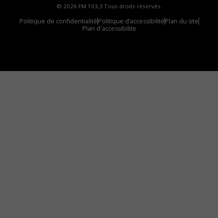
© 2026 FM 103,3 Tous droits réservés.
Politique de confidentialité
Politique d’accessibilité
Plan du site
Plan d'accessibilite
Comment installer notre vignette sur votre
appareil mobile