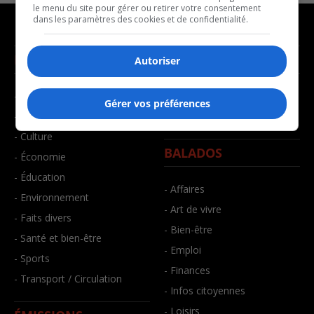
le menu du site pour gérer ou retirer votre consentement
dans les paramètres des cookies et de confidentialité.
NOUVELLES
MUSIQUE
Autoriser
- Affaires municipales
- Décompte franco
Gérer vos préférences
- Communauté / Social
- Joué récemment
- Culture
BALADOS
- Économie
- Éducation
- Affaires
- Environnement
- Art de vivre
- Faits divers
- Bien-être
- Santé et bien-être
- Emploi
- Sports
- Finances
- Transport / Circulation
- Infos citoyennes
- Loisirs