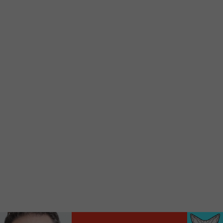
Voici la procédure ;)
À partir de votre téléphone, allez sur le site
internet de la Radio allumée au
www.fm1033.ca
Ensuite cliquez sur l’icône situé au bas de
votre écran
(celui qui représente un carré incluant une
flèche dirigé vers le haut)
Cliquez maintenant sur l’option Ajouter sur
l’écran d’accueil et vous verrez apparaître le
logo du FM 103,3
Faites Enregistrer en haut à droite.
Et voilà! Toutes les infos et l’écoute de votre radio
locale vous sont maintenant accessibles en un clic!
Audio