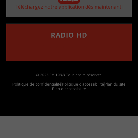
Téléchargez notre application dès maintenant !
RADIO HD
••••••••••••••••••
Comment synthoniser la fréquence HD dans
votre voiture
© 2026 FM 103,3 Tous droits réservés.
Politique de confidentialité
Politique d’accessibilité
Plan du site
Plan d'accessibilite