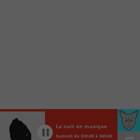
À partir de votre téléphone, allez sur le site
internet de la Radio allumée au
www.fm1033.ca
Ensuite cliquez sur l’icône situé au bas de
votre écran
(celui qui représente un carré incluant une
flèche dirigé vers le haut)
Cliquez maintenant sur l’option Ajouter sur
l’écran d’accueil et vous verrez apparaître le
logo du FM 103,3
Faites Enregistrer en haut à droite.
Et voilà! Toutes les infos et l’écoute de votre radio
locale vous sont maintenant accessibles en un clic!
Audio
00:00
00:00
Player
La nuit en musique
Samedi de 03h00 à 06h00