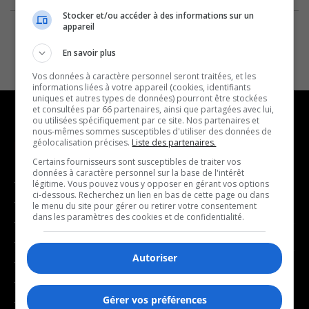
Stocker et/ou accéder à des informations sur un
appareil
En savoir plus
Vos données à caractère personnel seront traitées, et les
informations liées à votre appareil (cookies, identifiants
uniques et autres types de données) pourront être stockées
et consultées par 66 partenaires, ainsi que partagées avec lui,
ou utilisées spécifiquement par ce site. Nos partenaires et
nous-mêmes sommes susceptibles d'utiliser des données de
géolocalisation précises.
Liste des partenaires.
NOUVELLES
MUSIQUE
Certains fournisseurs sont susceptibles de traiter vos
données à caractère personnel sur la base de l'intérêt
- Affaires municipales
- Décompte franco
légitime. Vous pouvez vous y opposer en gérant vos options
ci-dessous. Recherchez un lien en bas de cette page ou dans
- Communauté / Social
- Joué récemment
le menu du site pour gérer ou retirer votre consentement
dans les paramètres des cookies et de confidentialité.
- Culture
BALADOS
- Économie
Autoriser
- Éducation
- Affaires
- Environnement
- Art de vivre
Gérer vos préférences
- Faits divers