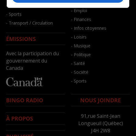
- Bien-être
- Santé et bien-être
- Emploi
- Sports
- Finances
- Transport / Circulation
- Infos citoyennes
- Loisirs
ÉMISSIONS
- Musique
Avec la participation du
- Politique
gouvernement du
- Santé
Canada
- Société
- Sports
BINGO RADIO
NOUS JOINDRE
91,rue Saint-Jean
À PROPOS
Longueuil (Québec)
J4H 2W8