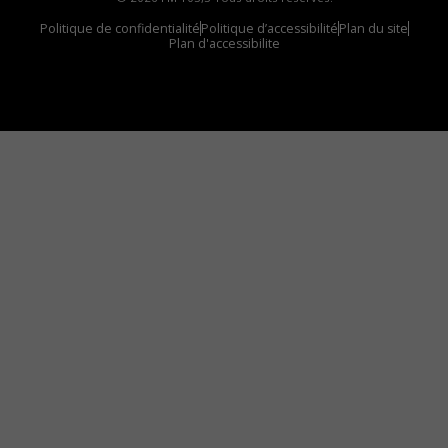
Politique de confidentialité
Politique d’accessibilité
Plan du site
Plan d'accessibilite
Comment installer notre vignette sur votre
appareil mobile