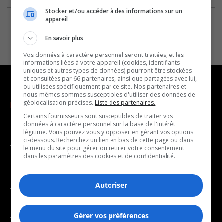
Stocker et/ou accéder à des informations sur un
appareil
En savoir plus
Vos données à caractère personnel seront traitées, et les
informations liées à votre appareil (cookies, identifiants
uniques et autres types de données) pourront être stockées
et consultées par 66 partenaires, ainsi que partagées avec lui,
ou utilisées spécifiquement par ce site. Nos partenaires et
nous-mêmes sommes susceptibles d'utiliser des données de
géolocalisation précises.
Liste des partenaires.
NOUVELLES
MUSIQUE
Certains fournisseurs sont susceptibles de traiter vos
données à caractère personnel sur la base de l'intérêt
- Affaires municipales
- Décompte franco
légitime. Vous pouvez vous y opposer en gérant vos options
ci-dessous. Recherchez un lien en bas de cette page ou dans
- Communauté / Social
- Joué récemment
le menu du site pour gérer ou retirer votre consentement
dans les paramètres des cookies et de confidentialité.
- Culture
BALADOS
- Économie
Autoriser
- Éducation
- Affaires
- Environnement
- Art de vivre
Gérer vos préférences
- Faits divers