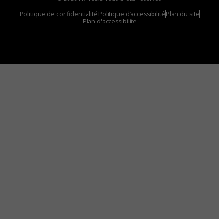
Politique de confidentialité
Politique d’accessibilité
Plan du site
Plan d'accessibilite
Comment installer notre vignette sur votre
appareil mobile