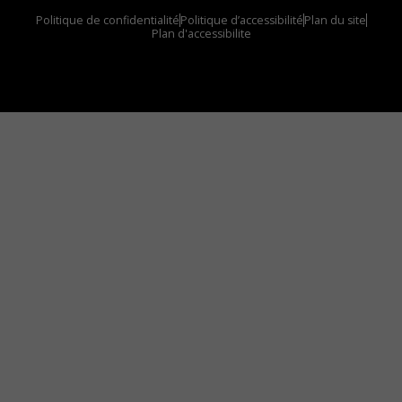
Politique de confidentialité
Politique d’accessibilité
Plan du site
Plan d'accessibilite
Comment installer notre vignette sur votre
appareil mobile