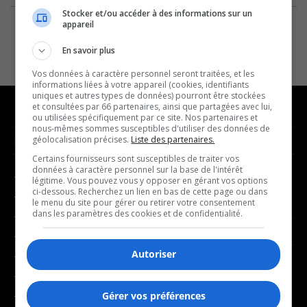
Stocker et/ou accéder à des informations sur un
appareil
En savoir plus
Vos données à caractère personnel seront traitées, et les
informations liées à votre appareil (cookies, identifiants
uniques et autres types de données) pourront être stockées
et consultées par 66 partenaires, ainsi que partagées avec lui,
ou utilisées spécifiquement par ce site. Nos partenaires et
nous-mêmes sommes susceptibles d'utiliser des données de
NOUVELLES
MUSIQUE
géolocalisation précises.
Liste des partenaires.
Certains fournisseurs sont susceptibles de traiter vos
données à caractère personnel sur la base de l'intérêt
- Affaires municipales
- Décompte franco
légitime. Vous pouvez vous y opposer en gérant vos options
ci-dessous. Recherchez un lien en bas de cette page ou dans
- Communauté / Social
- Joué récemment
le menu du site pour gérer ou retirer votre consentement
dans les paramètres des cookies et de confidentialité.
- Culture
BALADOS
- Économie
Autoriser
- Éducation
- Affaires
- Environnement
- Art de vivre
- Faits divers
Gérer vos préférences
- Bien-être