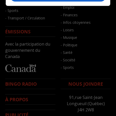
- Santé et bien-être
- Emploi
- Sports
- Finances
- Transport / Circulation
- Infos citoyennes
- Loisirs
ÉMISSIONS
- Musique
Avec la participation du
- Politique
gouvernement du
- Santé
Canada
- Société
- Sports
BINGO RADIO
NOUS JOINDRE
91,rue Saint-Jean
À PROPOS
Longueuil (Québec)
J4H 2W8
PUBLICITÉ