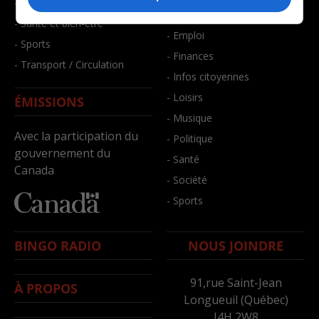
- Faits divers
- Bien-être
- Santé et bien-être
- Emploi
- Sports
- Finances
- Transport / Circulation
- Infos citoyennes
- Loisirs
ÉMISSIONS
- Musique
Avec la participation du
- Politique
gouvernement du
- Santé
Canada
- Société
- Sports
BINGO RADIO
NOUS JOINDRE
91,rue Saint-Jean
À PROPOS
Longueuil (Québec)
J4H 2W8