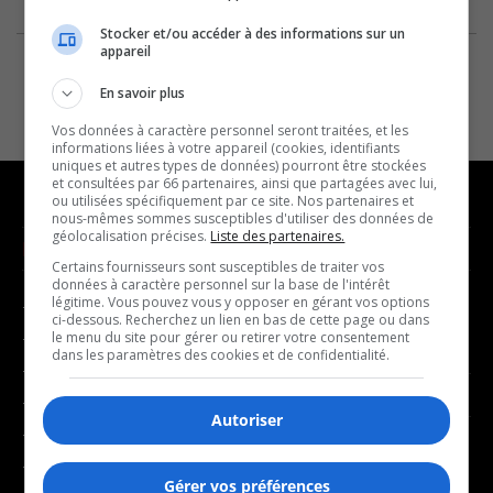
Stocker et/ou accéder à des informations sur un
appareil
En savoir plus
Vos données à caractère personnel seront traitées, et les
informations liées à votre appareil (cookies, identifiants
uniques et autres types de données) pourront être stockées
et consultées par 66 partenaires, ainsi que partagées avec lui,
ou utilisées spécifiquement par ce site. Nos partenaires et
nous-mêmes sommes susceptibles d'utiliser des données de
géolocalisation précises.
Liste des partenaires.
NOUVELLES
MUSIQUE
Certains fournisseurs sont susceptibles de traiter vos
données à caractère personnel sur la base de l'intérêt
légitime. Vous pouvez vous y opposer en gérant vos options
- Affaires municipales
- Décompte franco
ci-dessous. Recherchez un lien en bas de cette page ou dans
- Communauté / Social
- Joué récemment
le menu du site pour gérer ou retirer votre consentement
dans les paramètres des cookies et de confidentialité.
- Culture
BALADOS
- Économie
Autoriser
- Éducation
- Affaires
- Environnement
- Art de vivre
Gérer vos préférences