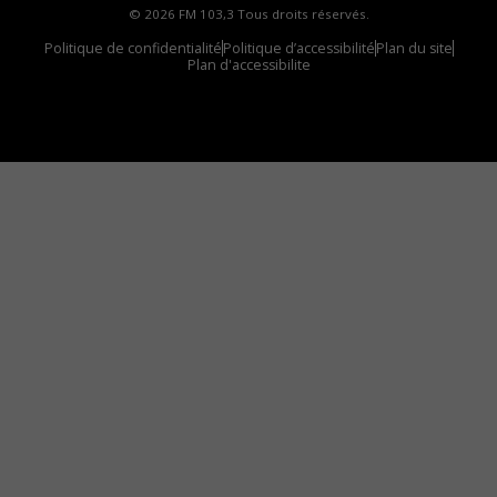
© 2026 FM 103,3 Tous droits réservés.
Politique de confidentialité
Politique d’accessibilité
Plan du site
Plan d'accessibilite
Comment installer notre vignette sur votre
appareil mobile