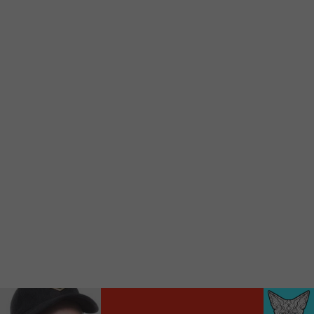
Voici la procédure ;)
À partir de votre téléphone, allez sur le site
internet de la Radio allumée au
www.fm1033.ca
Ensuite cliquez sur l’icône situé au bas de
votre écran
(celui qui représente un carré incluant une
flèche dirigé vers le haut)
Cliquez maintenant sur l’option Ajouter sur
l’écran d’accueil et vous verrez apparaître le
logo du FM 103,3
Faites Enregistrer en haut à droite.
Et voilà! Toutes les infos et l’écoute de votre radio
locale vous sont maintenant accessibles en un clic!
Audio
00:00
00:00