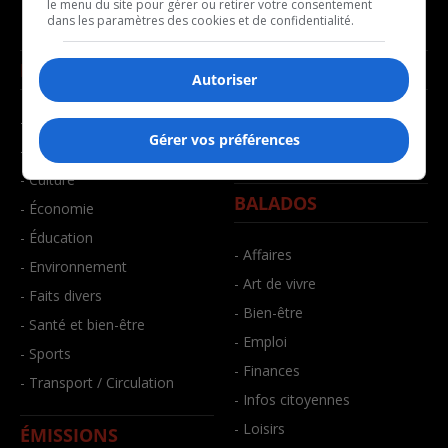
le menu du site pour gérer ou retirer votre consentement
dans les paramètres des cookies et de confidentialité.
NOUVELLES
MUSIQUE
Autoriser
- Affaires municipales
- Décompte franco
Gérer vos préférences
- Communauté / Social
- Joué récemment
- Culture
BALADOS
- Économie
- Éducation
- Affaires
- Environnement
- Art de vivre
- Faits divers
- Bien-être
- Santé et bien-être
- Emploi
- Sports
- Finances
- Transport / Circulation
- Infos citoyennes
- Loisirs
ÉMISSIONS