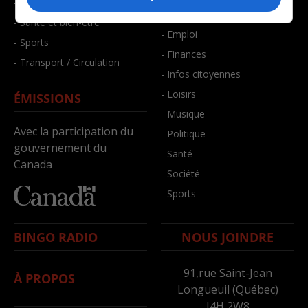
- Faits divers
- Bien-être
- Santé et bien-être
- Emploi
- Sports
- Finances
- Transport / Circulation
- Infos citoyennes
- Loisirs
ÉMISSIONS
- Musique
Avec la participation du
- Politique
gouvernement du
- Santé
Canada
- Société
- Sports
BINGO RADIO
NOUS JOINDRE
91,rue Saint-Jean
À PROPOS
Longueuil (Québec)
J4H 2W8