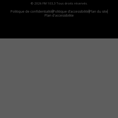
© 2026 FM 103,3 Tous droits réservés.
Politique de confidentialité
Politique d’accessibilité
Plan du site
Plan d'accessibilite
Comment installer notre vignette sur votre
appareil mobile