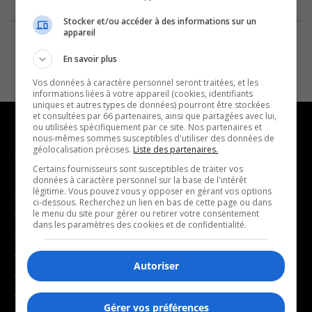
Stocker et/ou accéder à des informations sur un
appareil
En savoir plus
Vos données à caractère personnel seront traitées, et les
informations liées à votre appareil (cookies, identifiants
uniques et autres types de données) pourront être stockées
et consultées par 66 partenaires, ainsi que partagées avec lui,
ou utilisées spécifiquement par ce site. Nos partenaires et
nous-mêmes sommes susceptibles d'utiliser des données de
géolocalisation précises.
Liste des partenaires.
NOUVELLES
MUSIQUE
Certains fournisseurs sont susceptibles de traiter vos
données à caractère personnel sur la base de l'intérêt
légitime. Vous pouvez vous y opposer en gérant vos options
- Affaires municipales
- Décompte franco
ci-dessous. Recherchez un lien en bas de cette page ou dans
- Communauté / Social
- Joué récemment
le menu du site pour gérer ou retirer votre consentement
dans les paramètres des cookies et de confidentialité.
- Culture
BALADOS
- Économie
Autoriser
- Éducation
- Affaires
- Environnement
- Art de vivre
Gérer vos préférences